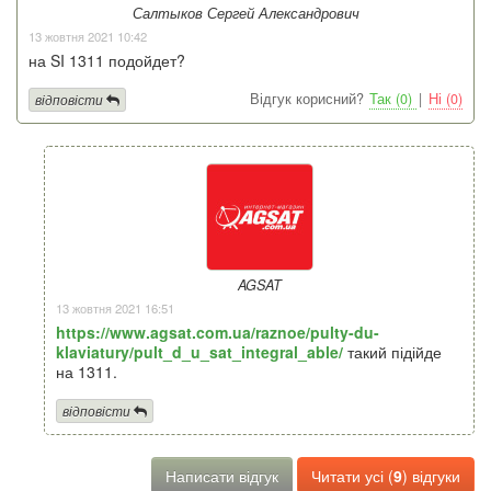
Салтыков Сергей Александрович
13 жовтня 2021 10:42
на SI 1311 подойдет?
Відгук корисний?
Так (0)
|
Ні (0)
відповісти
AGSAT
13 жовтня 2021 16:51
https://www.agsat.com.ua/raznoe/pulty-du-
klaviatury/pult_d_u_sat_integral_able/
такий підійде
на 1311.
відповісти
Написати відгук
Читати усі (
9
) відгуки