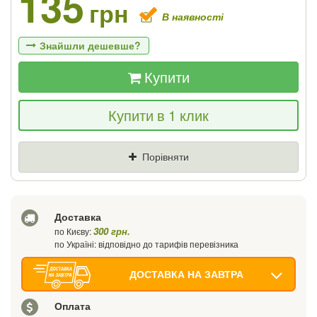
135
грн
В наявності
Знайшли дешевше?
Купити
Якщо Ви знайдете товар дешевше - ми
Купити в 1 клик
знизимо ціну і подаруємо % від різниці
Ціна
Де знайшли (Url посилання)
Порівняти
Ваш телефон
Доставка
300 грн.
по Києву:
по Україні: відповідно до тарифів перевізника
ДОСТАВКА НА ЗАВТРА
Оплата