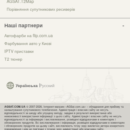
AGSAT.T2Map
Порівняння супутникових ресиверів
Наші партнери
Автофарби на flip.com.ua
Фарбування авто у Києві
IPTV приставки
Т2 тюнер
Українська
Русский
AGSAT.COM.UA
© 2007-2026, Інтернет-магазин «AGSat.com.ua» – обладнання для прийому та
налаштування супутникового телебачення. Адміністрація і власник сайту не несуть
відповідальності за шкоду або упущену вигоду, завдані в результаті використання або
неможливості використання інформації з цього сайту. Адміністрація і власник сайту не несуть
відповідальності за інформацію і висловлювання, розміщені відвідувачами в коментарях і
обговореннях продуктів. Всі висловлювання і інформація, розміщені відвідувачами в коментарях
і обговореннях продуктів на цьому сайті, висловлюють точку зору виключно автора конкретного
повідомлення і ніяк не пов'язані з точкою зору адміністрації або власника сайту.