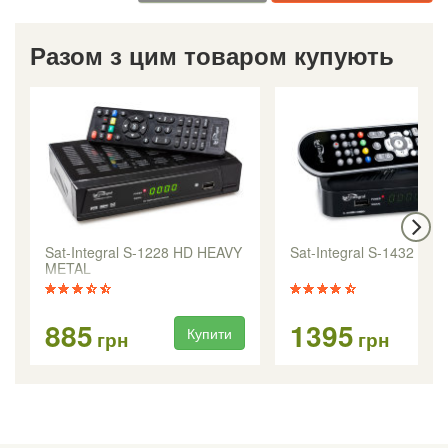
Разом з цим товаром купують
Sat-Integral S-1228 HD HEAVY
Sat-Integral S-1432 HD
METAL
885
1395
Купити
Ку
грн
грн