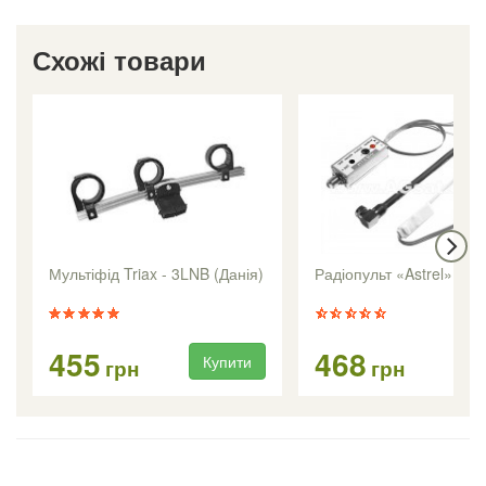
Схожі товари
Мультіфід Triax - 3LNB (Данія)
Радіопульт «Astrel» вну
455
468
Купити
Ку
грн
грн