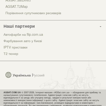
AGSAT.T2Map
Порівняння супутникових ресиверів
Наші партнери
Автофарби на flip.com.ua
Фарбування авто у Києві
IPTV приставки
Т2 тюнер
Українська
Русский
AGSAT.COM.UA
© 2007-2026, Інтернет-магазин «AGSat.com.ua» – обладнання для прийому та
налаштування супутникового телебачення. Адміністрація і власник сайту не несуть
відповідальності за шкоду або упущену вигоду, завдані в результаті використання або
неможливості використання інформації з цього сайту. Адміністрація і власник сайту не несуть
відповідальності за інформацію і висловлювання, розміщені відвідувачами в коментарях і
обговореннях продуктів. Всі висловлювання і інформація, розміщені відвідувачами в коментарях