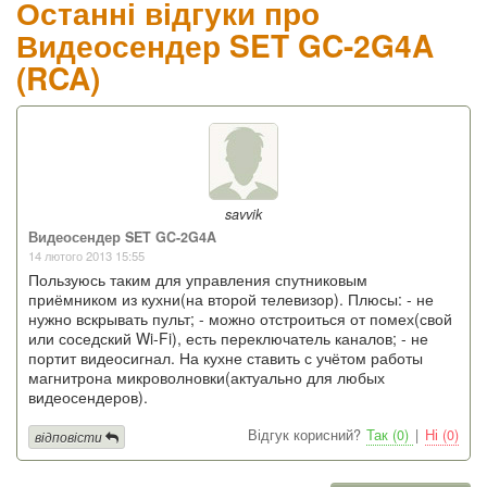
Останні відгуки про
Видеосендер SET GC-2G4A
(RCA)
savvik
Видеосендер SET GC-2G4A
14 лютого 2013 15:55
Пользуюсь таким для управления спутниковым
приёмником из кухни(на второй телевизор). Плюсы: - не
нужно вскрывать пульт; - можно отстроиться от помех(свой
или соседский Wi-Fi), есть переключатель каналов; - не
портит видеосигнал. На кухне ставить с учётом работы
магнитрона микроволновки(актуально для любых
видеосендеров).
Відгук корисний?
Так (0)
|
Ні (0)
відповісти