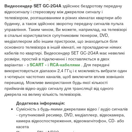
Видеосендер SET GC-2G4A
здійснює бездротову передачу
відеосигналу і стереозвуку між джерелом сигналу і
телевізором, розташованими в різних кімнатах квартири або
будинку, а також здійснює зворотну передачу сигналів пульта
управління. Таким чином, Ви можете, наприклад, на телевізорі
в спальні користуватися супутниковим тюнером, DVD,
медіаплеєром або іншим пристроєм, що знаходиться біля
основного телевізора в іншій кімнаті, не прокладаючи ніяких
кабелів по квартирі. Видеосендер SET GC-2G4A має невеликі
розміри, простий в підключенні і поставляється в двох
варіантах - з
SCART -
і
RCA-кабелями
. Для передачі
використовується діапазон 2,4 ГГц і є можливість вибрати один
з чотирьох частотних каналів, щоб виключити вплив зовнішніх
перешкод. Можливе використання будь-якої кількості
приймачів відео-аудіо сигналу для трансляції від одного
джерела на велику кількість телевізорів.
Додаткова інформація:
Сумісність з будь-якими джерелами відео / аудіо сигналів
- супутниковий ресивер, DVD, медіаплеєр, відеокамера,
камера відеоспостереження, відеомагнітофон, CD- або
касета