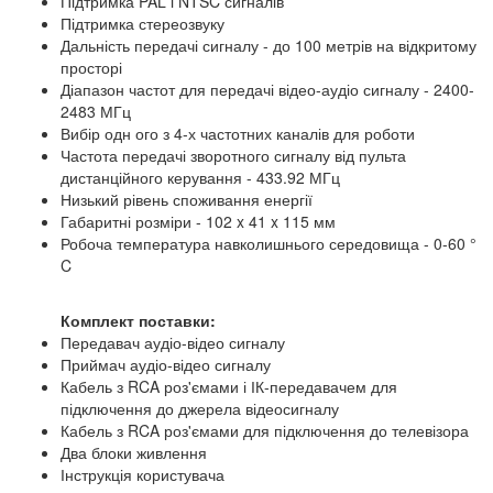
Підтримка PAL і NTSC сигналів
Підтримка стереозвуку
Дальність передачі сигналу - до 100 метрів на відкритому
просторі
Діапазон частот для передачі відео-аудіо сигналу - 2400-
2483 МГц
Вибір одн ого з 4-х частотних каналів для роботи
Частота передачі зворотного сигналу від пульта
дистанційного керування - 433.92 МГц
Низький рівень споживання енергії
Габаритні розміри - 102 x 41 x 115 мм
Робоча температура навколишнього середовища - 0-60 °
C
Комплект поставки:
Передавач аудіо-відео сигналу
Приймач аудіо-відео сигналу
Кабель з RCA роз'ємами і ІК-передавачем для
підключення до джерела відеосигналу
Кабель з RCA роз'ємами для підключення до телевізора
Два блоки живлення
Інструкція користувача