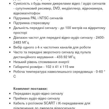
Сумісність з будь-якими джерелами відео / аудіо сигналів
- супутниковий ресивер, DVD, медіаплеєр, відеокамера,
відеомагнітофон
Підтримка PAL і NTSC сигналів
Підтримка стереозвуку
Дальність передачі сигналу - до 100 метрів на відкритому
просторі
Діапазон частот для передачі відео-аудіо сигналу - 2400-
2483 МГц
Вибір одного з 4-х частотних каналів для роботи
Часто та передачі зворотного сигналу від пульта
дистанційного керування - 433.92 МГц
Низький рівень споживання енергії
Габаритні розміри - 102 x 41 x 115 мм
Робоча температура навколишнього середовища - 0-60 °
C
Комплект поставки:
Передавач аудіо-відео сигналу
Приймач аудіо-відео сигналу
Кабель з роз'ємом SCART і ІК-передавачем для
підключення до джерела відеосигналу