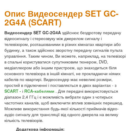
Опис Видеосендер SET GC-
2G4A (SCART)
Видеосендер SET GC-2G4A
здійснює бездротову передачу
відеосигналу і стереозвуку між джерелом сигналу і
телевізором, розташованими в різних кімнатах квартири або
будинку, а також здійснює зворотну передачу сигналів пульта
управління. Таким чином, Ви можете, наприклад, на телевізорі
в спальні користуватися супутниковим тюнером, DVD,
медіаплеєром або іншим пристроєм, що знаходиться біля
основного телевізора в іншій кімнаті, не прокладаючи ніяких
кабелів по квартирі. Видеосендер має невеликі розміри,
простий в підключенні і поставляється в двох варіантах - з
SCART -
і
RCA-кабелями
. Для передачі використовується
діапазон 2,4 ГГц і є можливість вибрати один з чотирьох
частотних каналів, щоб виключити вплив зовнішніх перешкод.
Можливе використання будь-якої кількості приймачів відео-
аудіо сигналу для трансляції від одного джерела на велику
кількість телевізорів.
Додаткова інформація: