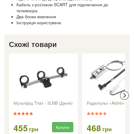
Кабель з роз'ємом SCART для підключення до
телевізора
Два блоки живлення
Інструкція користувача
Схожі товари
Мультіфід Triax - 3LNB (Данія)
Радіопульт «Astrel» вну
455
468
Купити
Ку
грн
грн