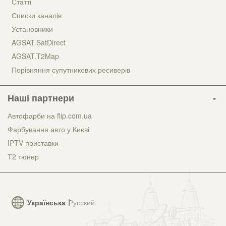
Статті
Списки каналів
Установники
AGSAT.SatDirect
AGSAT.T2Map
Порівняння супутникових ресиверів
Наші партнери
Автофарби на flip.com.ua
Фарбування авто у Києві
IPTV приставки
Т2 тюнер
Українська
Русский