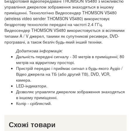
Бездротовий відеопередавачі THOMSON VS480 з можливістю
управління джерелом зображення знаходяться в іншому
приміщенні. Технологічно Видеосендер THOMSON VS480
(wireless video sender THOMSON VS480) використовує
бездротову технологію передачі на частоті 2.4 ГГц.
Видеосендер THOMSON VS480 використовується зі всілякими
типами A / V джерел, такими як супутникові ресивери, DVD-
програвачі, а також безліч будь-який інший техніки.
Додаткова інформація:
Дальність передачі сигналу - 30 метрів в приміщенні; 80
метрів на відкритому просторі.
Пристрій передає і приймає сигнал з будь-якого Аудіо /
Відео джерела на ТБ (або другий ТВ), DVD, VCR,
камера.
LED-індикатори.
Дозволяє управляти джерелом зображення знаходяться
в іншому приміщенні.
Колір - сріблястий.
Схожі товари