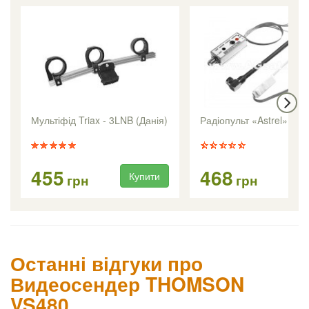
Мультіфід Triax - 3LNB (Данія)
Радіопульт «Astrel» вну
455
468
Купити
Ку
грн
грн
Останні відгуки про
Видеосендер THOMSON
VS480