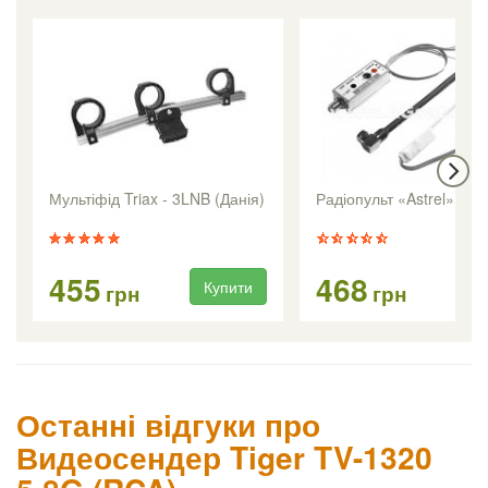
Мультіфід Triax - 3LNB (Данія)
Радіопульт «Astrel» вну
455
468
Купити
Ку
грн
грн
Останні відгуки про
Видеосендер Tiger TV-1320