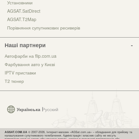
Установники
AGSAT.SatDirect
AGSAT.T2Map
Порівняння супутникових ресиверів
Наші партнери
Автофарби на flip.com.ua
Фарбування авто у Києві
IPTV приставки
Т2 тюнер
Українська
Русский
AGSAT.COM.UA
© 2007-2026, Інтернет-магазин «AGSat.com.ua» – обладнання для прийому та
налаштування супутникового телебачення. Адміністрація і власник сайту не несуть
відповідальності за шкоду або упущену вигоду, завдані в результаті використання або