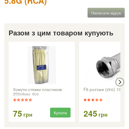
5.8G (RCA)
Написати відгук
Разом з цим товаром купують
Хомути-стяжки пластикові
F6 роз'єми (zinc) 100 шт
200x4мм, білі
75
245
Купити
Ку
грн
грн