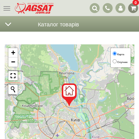
0
Наші
Меню
контакти
Каталог товарів
+
Карта
−
Спутник