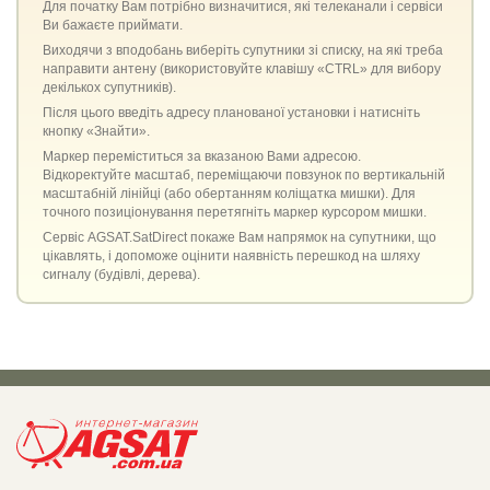
Для початку Вам потрібно визначитися, які телеканали і сервіси
Ви бажаєте приймати.
Виходячи з вподобань виберіть супутники зі списку, на які треба
направити антену (використовуйте клавішу «CTRL» для вибору
декількох супутників).
Після цього введіть адресу планованої установки і натисніть
кнопку «Знайти».
Маркер переміститься за вказаною Вами адресою.
Відкоректуйте масштаб, переміщаючи повзунок по вертикальній
масштабній лінійці (або обертанням коліщатка мишки). Для
точного позиціонування перетягніть маркер курсором мишки.
Сервіс AGSAT.SatDirect покаже Вам напрямок на супутники, що
цікавлять, і допоможе оцінити наявність перешкод на шляху
сигналу (будівлі, дерева).