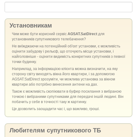
Установникам
Чим може бути корисний сервіс
AGSAT.SatDirect
для
установників супутникового телебачення?
Не виїжджаючи на потенційний об'єкт установки, є можливість
оцінити забудову і рельєф, що оточують місце установки, і
найголовніше - оцінити видимість конкретних супутників з певної
точки будинку.
Наприклад, за інформацією клієнта можна визначити, на яку
сторону світу виходять вікна його квартири, і за допомогою
AGSAT.SatDirect зрозуміти, чи можлива установка за вікном
квартири або потрібно винесення антени на дах.
Також є можливість скопіювати в буфер посилання з вибраною
точкою і вибраними супутниками для передачі іншій людині. Він
побачить у себе в точності таку ж картинку.
Це дозволить заощадити час і, що важливо, гроші.
Любителям супутникового ТБ