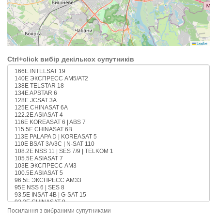
Leaflet
Ctrl+click
вибір декількох супутників
Посилання з вибраними супутниками