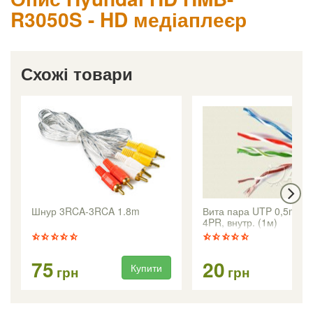
R3050S - HD медіаплеєр
Схожі товари
Шнур 3RCA-3RCA 1.8m
Вита пара UTP 0,5mm 
4PR, внутр. (1м)
75
20
Купити
Ку
грн
грн