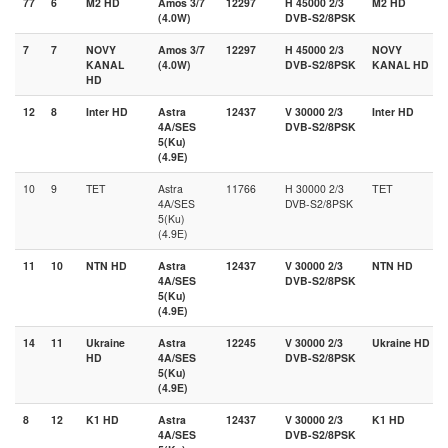
77
6
M2 HD
Amos 3/7
12297
H 45000 2/3
M2 HD
(4.0W)
DVB-S2/8PSK
7
7
NOVY
Amos 3/7
12297
H 45000 2/3
NOVY
KANAL
(4.0W)
DVB-S2/8PSK
KANAL HD
HD
12
8
Inter HD
Astra
12437
V 30000 2/3
Inter HD
4A/SES
DVB-S2/8PSK
5(Ku)
(4.9E)
10
9
TET
Astra
11766
H 30000 2/3
ТЕТ
4A/SES
DVB-S2/8PSK
5(Ku)
(4.9E)
11
10
NTN HD
Astra
12437
V 30000 2/3
NTN HD
4A/SES
DVB-S2/8PSK
5(Ku)
(4.9E)
14
11
Ukraine
Astra
12245
V 30000 2/3
Ukraine HD
HD
4A/SES
DVB-S2/8PSK
5(Ku)
(4.9E)
8
12
K1 HD
Astra
12437
V 30000 2/3
K1 HD
4A/SES
DVB-S2/8PSK