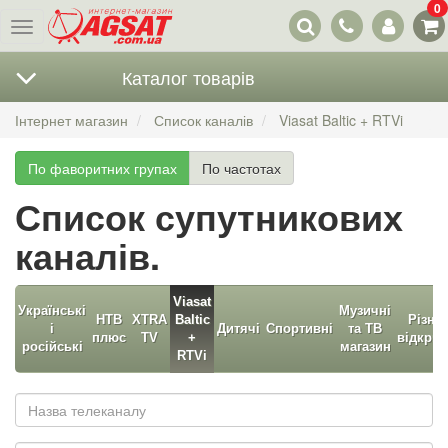
0
Наші
Меню
контакти
Каталог товарів
Інтернет магазин
Список каналів
Viasat Baltic + RTVi
По фаворитних групах
По частотах
Список супутникових
каналів.
Viasat
Українські
Музичні
НТВ
XTRA
Baltic
Різні
і
Дитячі
Спортивні
та ТВ
плюс
TV
+
відкрит
російські
магазин
RTVi