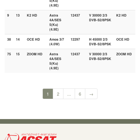
5(Ku)
(4.9E)
9
13
K2 HD
Astra
12437
V 30000 2/3
K2 HD
4A/SES
DVB-S2/8PSK
5(Ku)
(4.9E)
38
14
OCE HD
Amos 3/7
12297
H 45000 2/3
OCE HD
(4.0W)
DVB-S2/8PSK
75
15
ZOOM HD
Astra
12437
V 30000 2/3
ZOOM HD
4A/SES
DVB-S2/8PSK
5(Ku)
(4.9E)
1
2
...
6
→