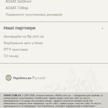
AGSAT.SatDirect
AGSAT.T2Map
Порівняння супутникових ресиверів
Наші партнери
Автофарби на flip.com.ua
Фарбування авто у Києві
IPTV приставки
Т2 тюнер
Українська
Русский
AGSAT.COM.UA
© 2007-2026, Інтернет-магазин «AGSat.com.ua» – обладнання для прийому та
налаштування супутникового телебачення. Адміністрація і власник сайту не несуть
відповідальності за шкоду або упущену вигоду, завдані в результаті використання або
неможливості використання інформації з цього сайту. Адміністрація і власник сайту не несуть
відповідальності за інформацію і висловлювання, розміщені відвідувачами в коментарях і