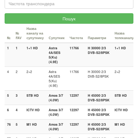
Пошук
Назва
№
каналу на
Назва
№
FAV
супутнику
Супутник
Частота
Параметри
телеканалу
1
1
1+1 HD
Astra
11766
H 30000 2/3
1+1 HD
4A/SES
DVB-S2/8PSK
5(Ku)
(4.9E)
4
2
2+2
Astra
11766
H 30000 2/3
2+2
4A/SES
DVB-S2/8PSK
5(Ku)
(4.9E)
5
3
STB HD
Amos 3/7
12297
H 45000 2/3
STB HD
(4.0W)
DVB-S2/8PSK
6
4
ICTV HD
Amos 3/7
12297
H 45000 2/3
ICTV HD
(4.0W)
DVB-S2/8PSK
76
5
M1 HD
Amos 3/7
12297
H 45000 2/3
M1 HD
(4.0W)
DVB-S2/8PSK