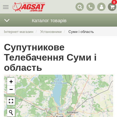
0
Наші
Меню
контакти
Каталог товарів
Інтернет магазин
Установники
Суми і область
Супутникове
Телебачення Суми і
область
+
−