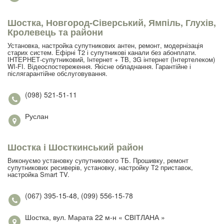
Шостка, Новгород-Сіверський, Ямпіль, Глухів,
Кролевець та райони
Установка, настройка супутникових антен, ремонт, модернізація
старих систем. Ефірні Т2 і супутникові канали без абонплати.
ІНТЕРНЕТ-супутниковий, Інтернет + ТВ, 3G інтернет (Інтертелеком)
WI-FI. Відеоспостереження. Якісне обладнання. Гарантійне і
післягарантійне обслуговування.
(098) 521-51-11
Руслан
Шостка і Шосткинський район
Виконуємо установку супутникового ТБ. Прошивку, ремонт
супутникових ресиверів, установку, настройку Т2 приставок,
настройка Smart TV.
(067) 395-15-48, (099) 556-15-78
Шостка, вул. Марата 22 м-н « СВІТЛАНА »