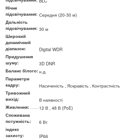
BLC
Нічне
підсвічування:
Середня (20-30 м)
Дальність
підсвічування:
30 м
Широкий
динамічний
діапазон:
Digital WDR
Придушення
шуму:
3D DNR
Баланс білого:
н.д.
Параметри
кадру:
Насиченість , Яскравість , Контрастність
Тривожний
вихід:
В наявності
Живлення:
12 В , 48 В (PoE)
Споживана
потужність:
6 Вт
індекс
захисту:
IP66