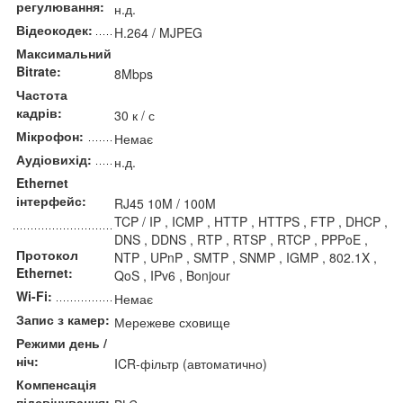
регулювання:
н.д.
Відеокодек:
H.264 / MJPEG
Максимальний
Bitrate:
8Mbps
Частота
кадрів:
30 к / с
Мікрофон:
Немає
Аудіовихід:
н.д.
Ethernet
інтерфейс:
RJ45 10M / 100M
TCP / IP , ICMP , HTTP , HTTPS , FTP , DHCP ,
DNS , DDNS , RTP , RTSP , RTCP , PPPoE ,
Протокол
NTP , UPnP , SMTP , SNMP , IGMP , 802.1X ,
Ethernet:
QoS , IPv6 , Bonjour
Wi-Fi:
Немає
Запис з камер:
Мережеве сховище
Режими день /
ніч:
ICR-фільтр (автоматично)
Компенсація
підсвічування: