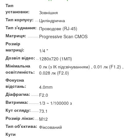
Тип
установки:
Зовнішня
Тип корпусу:
Циліндрична
Тип з'єднання:
Проводове (RJ-45)
Матриця:
Progressive Scan CMOS
Розмір
матриці:
1/4 "
Дозвіл відео:
1280x720 (1МП)
Мінімальна
0 лк (з ІК підсвічуванням) , 0.01 лк (F1.2) ,
освітленість:
0.028 лк (F2.0)
Фокусна
відстань:
4.0mm
Діафрагма:
F2.0
Витримка:
1/3 ~ 1/100000 з
Кут огляду:
73.1
Розмір лінзи:
M12
Тип об'єктива:
Фіксований
Кути