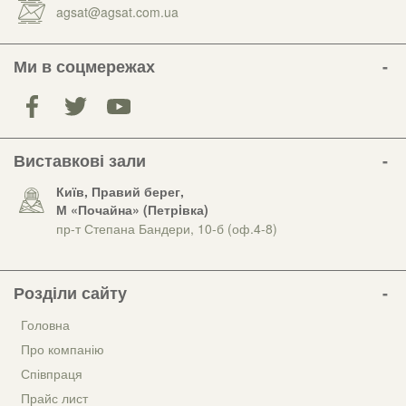
agsat@agsat.com.ua
Ми в соцмережах
Виставкові зали
Київ, Правий берег,
М «Почайна» (Петрiвка)
пр-т Степана Бандери, 10-б (оф.4-8)
Розділи сайту
Головна
Про компанію
Співпраця
Прайс лист