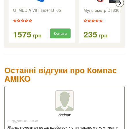
GTMEDIA V8 Finder BT05
Мультиметр DT830B
1575
235
Купити
Ку
грн
грн
Останні відгуки про Компас
AMIKO
Andrew
31 грудня 2016 19:48
Жаль, полезная вещь вдобавок к спутниковому комплекту