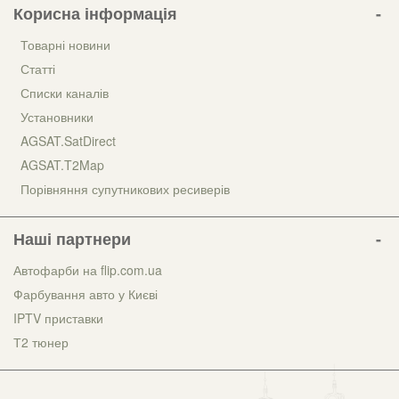
Корисна інформація
Товарні новини
Статті
Списки каналів
Установники
AGSAT.SatDirect
AGSAT.T2Map
Порівняння супутникових ресиверів
Наші партнери
Автофарби на flip.com.ua
Фарбування авто у Києві
IPTV приставки
Т2 тюнер