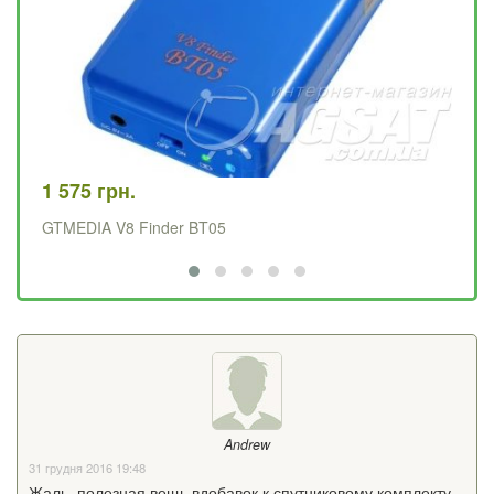
29
Те
1 575 грн.
GTMEDIA V8 Finder BT05
Andrew
31 грудня 2016 19:48
Жаль, полезная вещь вдобавок к спутниковому комплекту