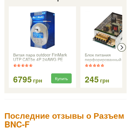
Витая пара outdoor FinMark
Блок питания
UTP CAT5e 4P 24AWG PE
перфорированный 12В(
PS-1250PB
6795
245
Купить
Ку
грн
грн
Последние отзывы о Разъем
BNC-F