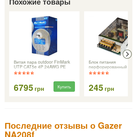
Похожие товары
Витая пара outdoor FinMark
Блок питания
UTP CAT5e 4P 24AWG PE
перфорированный 12В(
PS-1250PB
6795
245
Купить
Ку
грн
грн
Последние отзывы о Gazer
NA208f