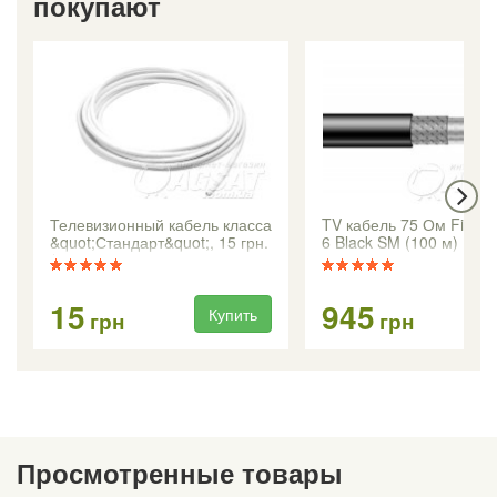
покупают
Телевизионный кабель класса
TV кабель 75 Ом FinMa
&quot;Стандарт&quot;, 15 грн.
6 Black SM (100 м)
/ метр
15
945
Купить
Ку
грн
грн
Просмотренные товары