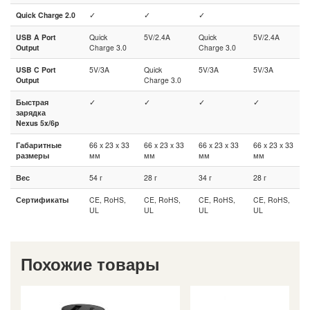
Quick Charge 2.0
✓
✓
✓
USB A Port
Quick
5V/2.4A
Quick
5V/2.4A
Output
Charge 3.0
Charge 3.0
USB C Port
5V/3A
Quick
5V/3A
5V/3A
Output
Charge 3.0
Быстрая
✓
✓
✓
✓
зарядка
Nexus 5x/6p
Габаритные
66 x 23 x 33
66 x 23 x 33
66 x 23 x 33
66 x 23 x 33
размеры
мм
мм
мм
мм
Вес
54 г
28 г
34 г
28 г
Сертификаты
CE, RoHS,
CE, RoHS,
CE, RoHS,
CE, RoHS,
UL
UL
UL
UL
Похожие товары