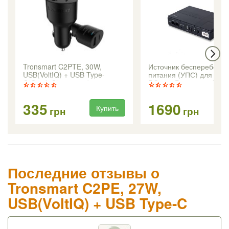
Tronsmart C2PTE, 30W,
Источник бесперебойно
USB(VoltIQ) + USB Type-
питания (УПС) для роу
C(Quick Charge 3.0)
DC1018P, 10400 mAh, 
(Mini UPS 5V/9V/12V)
335
1690
Купить
Ку
грн
грн
Последние отзывы о
Tronsmart C2PE, 27W,
USB(VoltIQ) + USB Type-C