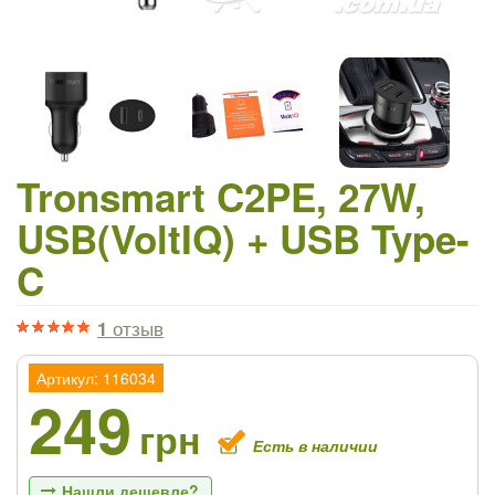
Tronsmart C2PE, 27W,
USB(VoltIQ) + USB Type-
C
1
отзыв
Артикул: 116034
249
грн
Есть в наличии
Нашли дешевле?