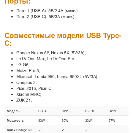
Порты:
Порт 1 (USB-A): 5В/2.4А (макс.).
Порт 2 (USB-C): 5В/3А (макс.).
Совместимые модели USB Type-
C:
Google Nexus 6P, Nexus 5X (5V/3A);
LeTV One Max, LeTV One Pro;
LG G6;
Meizu Pro 5;
Microsoft Lumia 950, Lumia 950XL (5V/3A);
Oneplus 2;
Pixel 2015, Pixel C;
Xiaomi Mi4C;
ZUK Z1.
Модель
CCTA
C2PTE
C2PTU
C2PE
Мощность
33W
30W
33W
27W
Quick Charge 3.0
✓
✓
✓