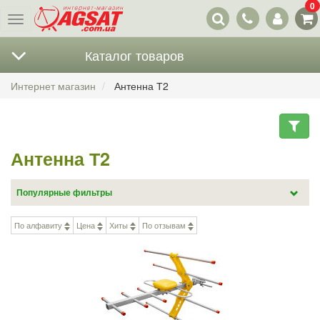
0
Наши
Меню
контакты
Каталог товаров
Интернет магазин
Антенна Т2
Антенна Т2
Популярные фильтры
Антенны для дальнего приема (31)
Антенна Т2 с усилителем (49)
По алфавиту
Цена
Хиты
По отзывам
Комнатные антенны (33)
Комнатные антенны с усилителем (20)
Наружные антенны (99)
Наружная антенна с усилителем (29)
Антенна для Т2 100 км (14)
Дециметровые антенны (120)
Логопериодические антенны (33)
Блок питания для антенны (8)
Автомобильная ТВ антенна (3)
Антенны для дачи (65)