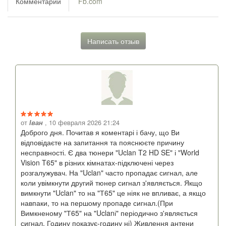
Комментарии
Fb.com
Написать отзыв
от
Іван
, 10 февраля 2026 21:24
Доброго дня. Почитав я коментарі і бачу, що Ви
відповідаєте на запитання та пояснюєте причину
несправності. Є два тюнери "Uclan T2 HD SE" і "World
Vision T65" в різних кімнатах-підключені через
розгалужувач. На "Uclan" часто пропадає сигнал, але
коли увімкнути другий тюнер сигнал з'являється. Якщо
вимкнути "Uclan" то на "Т65" це ніяк не впливає, а якщо
навпаки, то на першому пропаде сигнал.(При
Вимкненому "Т65" на "Uclanі" періодично з'являється
сигнал. Годину показує-годину ні) Живлення антени