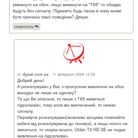
увімкнуто на обох, якщо вимкнути на "Т65" то обидва
будуть без сигналу. Підкажіть будь ласка в чому може
бути причина такої поведінки? Дякую.
ответить
от
Agsat com ua
, 11 февраля 2026 12:55
Добрий день!
А розгалужувач у Вас з пропуском живлення на обох
виходах чи лише на одному?
Те що Ви описали, то лише з Т65 живиться
підсилювач, тому коли він виключений, то немає
сигналу.
Перевірте розгалужувач(можливо місцями поміняйте
кабелі від розгалужувача до тюнера), а якщо нічого не
зміниться, то скоріш всього, Uclan T2 HD SE не подає
живлення на підсилювач.