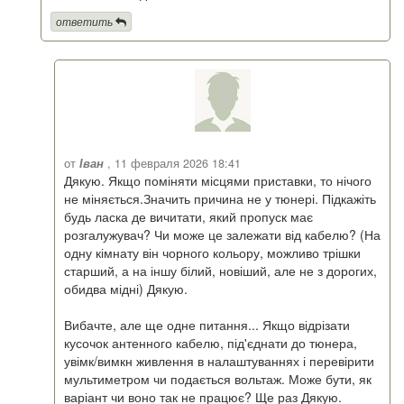
ответить
от
Іван
, 11 февраля 2026 18:41
Дякую. Якщо поміняти місцями приставки, то нічого
не міняється.Значить причина не у тюнері. Підкажіть
будь ласка де вичитати, який пропуск має
розгалужувач? Чи може це залежати від кабелю? (На
одну кімнату він чорного кольору, можливо трішки
старший, а на іншу білий, новіший, але не з дорогих,
обидва мідні) Дякую.
Вибачте, але ще одне питання... Якщо відрізати
кусочок антенного кабелю, під'єднати до тюнера,
увімк/вимкн живлення в налаштуваннях і перевірити
мультиметром чи подається вольтаж. Може бути, як
варіант чи воно так не працює? Ще раз Дякую.