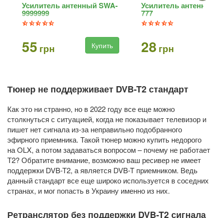
Усилитель антенный SWA-
Усилитель антенный
9999999
777
55
28
Купить
Ку
грн
грн
Тюнер не поддерживает DVB-T2 стандарт
Как это ни странно, но в 2022 году все еще можно
столкнуться с ситуацией, когда не показывает телевизор и
пишет нет сигнала из-за неправильно подобранного
эфирного приемника. Такой тюнер можно купить недорого
на OLX, а потом задаваться вопросом – почему не работает
Т2? Обратите внимание, возможно ваш ресивер не имеет
поддержки DVB-T2, а является DVB-T приемником. Ведь
данный стандарт все еще широко используется в соседних
странах, и мог попасть в Украину именно из них.
Ретранслятор без поддержки DVB-T2 сигнала