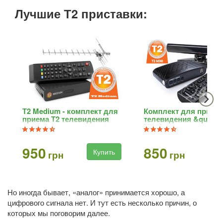
Лучшие Т2 приставки:
Т2 Medium - комплект для
Комплект для прием
приема Т2 телевидения
телевидения &quot;T
Mini&quot;
950
850
Купить
Ку
грн
грн
Но иногда бывает, «аналог» принимается хорошо, а
цифрового сигнала нет. И тут есть несколько причин, о
которых мы поговорим далее.