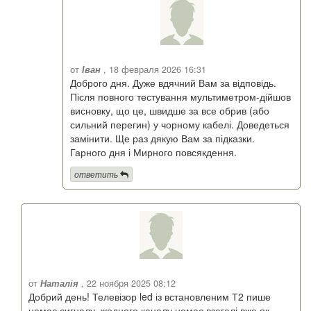
от
Іван
, 18 февраля 2026 16:31
Доброго дня. Дуже вдячний Вам за відповідь.
Після повного тестування мультиметром-дійшов
висновку, що це, швидше за все обрив (або
сильний перегин) у чорному кабелі. Доведеться
замінити. Ще раз дякую Вам за підказки.
Гарного дня і Мирного повсякдення.
ответить
от
Наталія
, 22 ноября 2025 08:12
Добрий день! Телевізор led із встановленим Т2 пише
немає сигналу, жодного каналу немає взагалі вже як