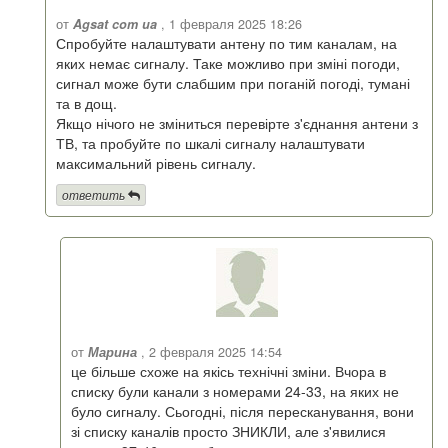
от
Agsat com ua
, 1 февраля 2025 18:26
Спробуйте налаштувати антену по тим каналам, на
яких немає сигналу. Таке можливо при зміні погоди,
сигнал може бути слабшим при поганій погоді, тумані
та в дощ.
Якщо нічого не зміниться перевірте з'єднання антени з
ТВ, та пробуйте по шкалі сигналу налаштувати
максимальний рівень сигналу.
ответить
от
Марина
, 2 февраля 2025 14:54
це більше схоже на якісь технічні зміни. Вчора в
списку були канали з номерами 24-33, на яких не
було сигналу. Сьогодні, після пересканування, вони
зі списку каналів просто ЗНИКЛИ, але з'явилися