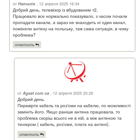
от
Наталія
, 12 апреля 2025 16:34
Добрий день, телевізор із вбудованим т2,
Працювало все нормально показувало, з часом почали
пропадати канали, а зараз не знаходить ні один канал,
поміняли антену на польську, таж сама ситуація, в чому
проблема?
ответить
от
Agsat com ua
, 12 апреля 2025 20:26
Добрий день.
Перевірте кабель та роз'єми на кабелю, по можливості
замініть його. Якщо раніше антена працювала, то
проблема скоріш всього не в ній, а між антеною та
тюнером ( кабель, роз'єми, плата на антені).
ответить