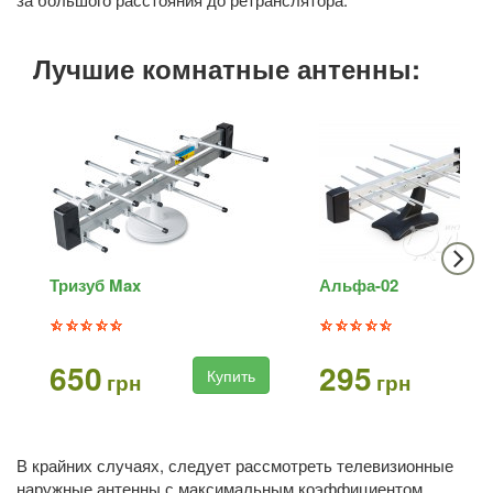
Лучшие комнатные антенны:
Тризуб Max
Альфа-02
650
295
Купить
Ку
грн
грн
В крайних случаях, следует рассмотреть телевизионные
наружные антенны с максимальным коэффициентом