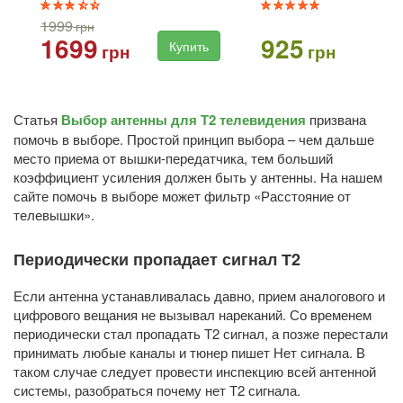
1999
грн
1699
925
Купить
Ку
грн
грн
Статья
Выбор антенны для Т2 телевидения
призвана
помочь в выборе. Простой принцип выбора – чем дальше
место приема от вышки-передатчика, тем больший
коэффициент усиления должен быть у антенны. На нашем
сайте помочь в выборе может фильтр «Расстояние от
телевышки».
Периодически пропадает сигнал Т2
Если антенна устанавливалась давно, прием аналогового и
цифрового вещания не вызывал нареканий. Со временем
периодически стал пропадать Т2 сигнал, а позже перестали
принимать любые каналы и тюнер пишет Нет сигнала. В
таком случае следует провести инспекцию всей антенной
системы, разобраться почему нет Т2 сигнала.