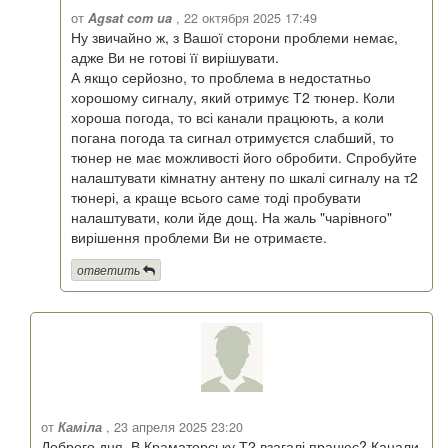
от
Agsat com ua
, 22 октября 2025 17:49
Ну звичайно ж, з Вашої сторони проблеми немає,
адже Ви не готові її вирішувати.
А якщо серйозно, то проблема в недостатньо
хорошому сигналу, який отримує Т2 тюнер. Коли
хороша погода, то всі канали працюють, а коли
погана погода та сигнал отримуєтся слабший, то
тюнер не має можливості його обробити. Спробуйте
налаштувати кімнатну антену по шкалі сигналу на т2
тюнері, а краще всього саме тоді пробувати
налаштувати, коли йде дощ. На жаль "чарівного"
вирішення проблеми Ви не отримаєте.
ответить
от
Каміла
, 23 апреля 2025 23:20
Доброго дня. В Краматорську Т2 взагалі працює? Канали