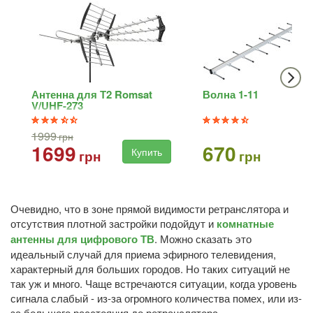
Антенна для Т2 Romsat
Волна 1-11
V/UHF-273
1999
грн
1699
670
Купить
Ку
грн
грн
Очевидно, что в зоне прямой видимости ретранслятора и
отсутствия плотной застройки подойдут и
комнатные
антенны для цифрового ТВ
. Можно сказать это
идеальный случай для приема эфирного телевидения,
характерный для больших городов. Но таких ситуаций не
так уж и много. Чаще встречаются ситуации, когда уровень
сигнала слабый - из-за огромного количества помех, или из-
за большого расстояния до ретранслятора.