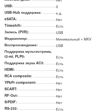
Нет
USB:
2
USB-Hub поддержка:
н.д.
eSATA:
Нет
Timeshift:
Есть
Запись (PVR):
USB
Медиаплеер:
Минимальный + MKV
Воспроизведение:
USB
Поддержка мультистрима,
t2-mi, PLP0:
Есть
Поддержка звука AC3:
Есть
HDMI:
Есть
RCA composite:
Есть
YPbPr component:
Нет
SCART:
Нет
RF-Out:
Нет
S/PDIF:
Нет
RS-232:
Есть