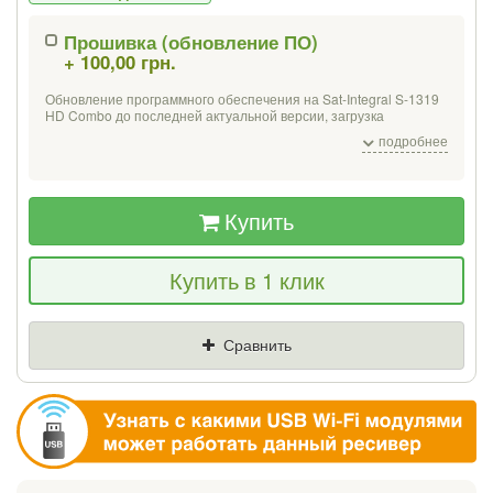
Прошивка (обновление ПО)
+ 100,00 грн.
Если Вы найдете товар дешевле - мы
снизим цену и подарим % от разницы
Обновление программного обеспечения на Sat-Integral S-1319
HD Combo до последней актуальной версии, загрузка
тестового списка украинских каналов на 3 популярных
подробнее
Цена
Где нашли (Url ссылка)
спутника:
Eutelsat Hot Bird 13 B/C/E (13°E);
SES 5/Astra 4A (4.9°E);
Amos 2/3/7;
Купить
Ваш телефон
Купить в 1 клик
Сравнить