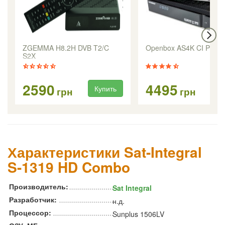
ZGEMMA H8.2H DVB T2/C
Openbox AS4K CI Pro+
S2X
2590
4495
Купить
Ку
грн
грн
Характеристики Sat-Integral
S-1319 HD Combo
Производитель:
Sat Integral
Разработчик:
н.д.
Процессор:
Sunplus 1506LV