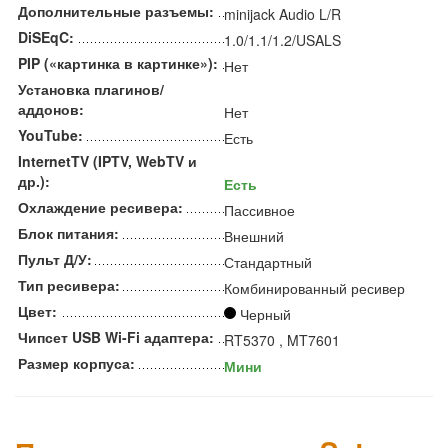
Дополнительные разъемы:
minijack Audio L/R
DiSEqC:
1.0/1.1/1.2/USALS
PIP («картинка в картинке»):
Нет
Установка плагинов/
аддонов:
Нет
YouTube:
Есть
InternetTV (IPTV, WebTV и
др.):
Есть
Охлаждение ресивера:
Пассивное
Блок питания:
Внешний
Пульт Д/У:
Стандартный
Тип ресивера:
Комбинированный ресивер
Цвет:
Черный
Чипсет USB Wi-Fi адаптера:
RT5370 , MT7601
Размер корпуса:
Мини