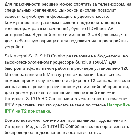
Для практичности ресивер можно спрятать за телевизором, на
специальных креплениях. Выносной дисплей позволит
вывести служебную информацию в удобном месте.
Коммутационные разъемы позволят подключить тюнер к
телевизорам разных поколений, будь то HDMI или AV-
интерфейсы. В данной модели имеются 2 USB разъема, что
дает небольшую вариацию для подключения периферийных
устройств.
Sat-Integral S-1319 HD Combo реализован на бюджетном, но
высокотехнологичном процессоре Sunplus 1506LV. Для
быстрой и эффективной работы в ресивере установлено 128
МБ оперативной и 8 МБ внутренней памяти. Такая связка
помимо приема спутникового и эфирного Т2 сигнала позволит
использовать ресивер в качестве мультимедийной приставки,
для просмотра видео с внешних накопителей или сети
Интернет. S-1319 HD Combo можно использовать в качестве
IPTV приставки, как это сделать читаем по ссылке
Настройка
IPTV на Т2 приставке
.
Все это возможно, конечно же, при активном подключении к
Интернет. Модель S-1319 HD Combo позволяет организовать
беспроводное подключение в локальную сеть с