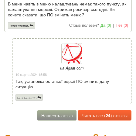
В мене навіть в меню налаштувань немає такого пункту, як
налаштування мережі. Отримав ресивер сьогодні. Ви
хочете сказати, що ПО змінить меню?
Отзыв полезен?
Да (0)
|
Нет (0)
ответить
ua Agsat com
10 марта 2024 15:58
Так, установка останьої версії ПО змінить дану
ситуацію.
ответить
Написать отзыв
Читать все (
24
) отзывы