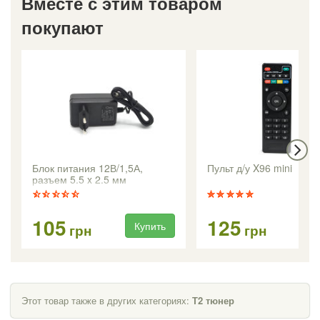
Вместе с этим товаром
покупают
Блок питания 12В/1,5А,
Пульт д/у X96 mini
разъем 5.5 x 2.5 мм
105
125
Купить
Ку
грн
грн
Этот товар также в других категориях:
Т2 тюнер