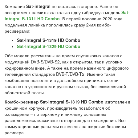
Компания
Sat-integral
не осталась в стороне. Ранее ее
ассортимент насчитывал только одну гибридную модель
Sat-
Integral S-1311 HD Combo
. В первой половине 2020 года
модельная линейка пополнилась сразу 2-мя комбо-
ресиверами:
Sat-Integral S-1319 HD Combo
;
Sat-Integral S-1329 HD Combo
.
Обе модели рассчитаны на прием спутниковых каналов с
модуляцией DVB-S/DVB-S2, как в открытом, так и условно
кодированном виде. А также на прием наземного цифрового
телевидения стандартов DVB-T/DVB-T2. Именно такая
комбинация позволит и в дальнейшем принимать сотни
каналов на украинском и русском языках, без ежемесячной
абонентской платы.
Комбо-ресивер Sat-Integral S-1319 HD Combo
изготовлен в
крошечном корпусе, производитель позаботился об
охлаждении – по верхнему и нижнему основанию
расположились массивные отверстия для охлаждения. Все
коммутационные разъемы вынесены на широкие боковины
ресивера.