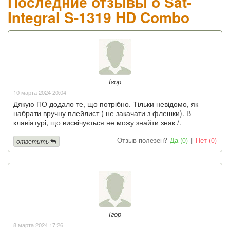
Последние отзывы о Sat-
Integral S-1319 HD Combo
Ігор
10 марта 2024 20:04
Дякую ПО додало те, що потрібно. Тільки невідомо, як
набрати вручну плейлист ( не закачати з флешки). В
клавіатурі, що висвічується не можу знайти знак /.
Отзыв полезен?
Да (0)
|
Нет (0)
ответить
Ігор
8 марта 2024 17:26