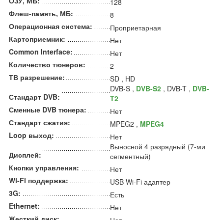
ОЗУ, МБ:
128
Флеш-память, МБ:
8
Операционная система:
Проприетарная
Картоприемник:
Нет
Common Interface:
Нет
Количество тюнеров:
2
ТВ разрешение:
SD , HD
DVB-S ,
DVB-S2
, DVB-T ,
DVB-
Стандарт DVB:
T2
Сменные DVB тюнера:
Нет
Стандарт сжатия:
MPEG2 ,
MPEG4
Loop выход:
Нет
Выносной 4 разрядный (7-ми
Дисплей:
сегментный)
Кнопки управления:
Нет
Wi-Fi поддержка:
USB Wi-Fi адаптер
3G:
Есть
Ethernet:
Нет
Жесткий диск: