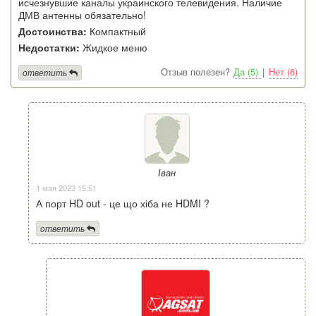
исчезнувшие каналы украинского телевидения. Наличие
ДМВ антенны обязательно!
Достоинства:
Компактный
Недостатки:
Жидкое меню
Отзыв полезен?
Да (5)
|
Нет (6)
ответить
Іван
1 мая 2023 15:51
А порт HD out - це що хіба не HDMI ?
ответить