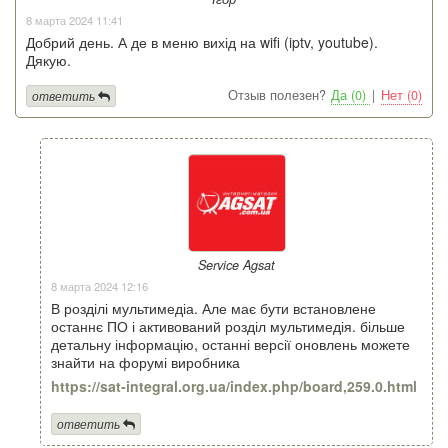
8 марта 2024 11:41
Добрий день. А де в меню вихід на wifi (iptv, youtube).
Дякую.
Отзыв полезен?
Да (0)
|
Нет (0)
ответить
Service Agsat
8 марта 2024 12:16
В розділі мультимедіа. Але має бути встановлене
останнє ПО і активований розділ мультимедія. більше
детальну інформацію, останні версії оновлень можете
знайти на форумі виробника
https://sat-integral.org.ua/index.php/board,259.0.html
ответить