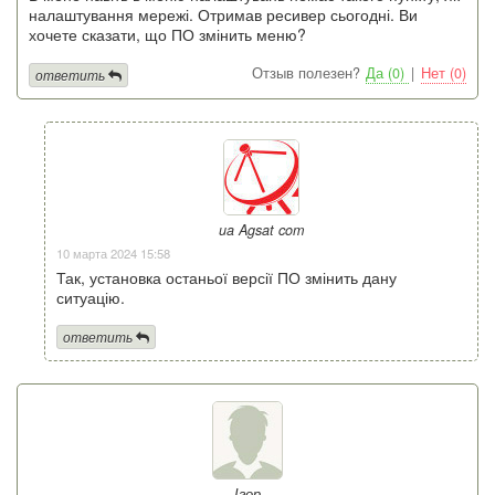
налаштування мережі. Отримав ресивер сьогодні. Ви
хочете сказати, що ПО змінить меню?
Отзыв полезен?
Да (0)
|
Нет (0)
ответить
ua Agsat com
10 марта 2024 15:58
Так, установка останьої версії ПО змінить дану
ситуацію.
ответить
Ігор