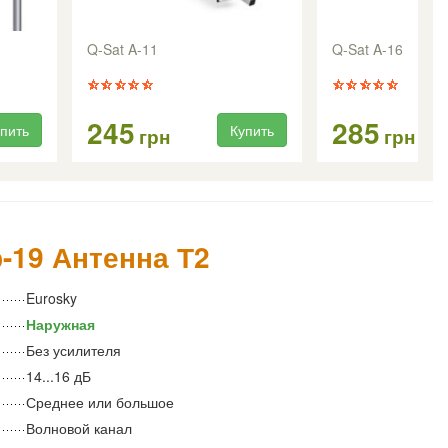
Q-Sat A-11
Q-Sat A-16
245
285
пить
Купить
грн
грн
-19 Антенна Т2
Eurosky
Наружная
Без усилителя
14...16 дБ
Среднее или большое
Волновой канал