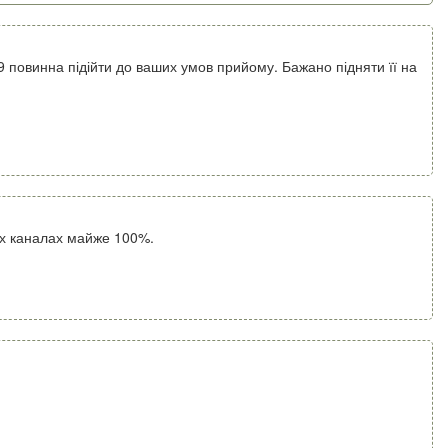
повинна підійти до ваших умов прийому. Бажано підняти її на
сіх каналах майже 100%.