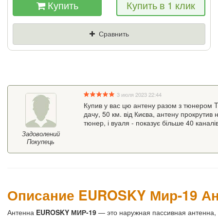
Купить
Купить в 1 клик
Если Вы найдете товар дешевле - мы снизим
цену и подарим % от разницы
Сравнить
Цена
Где нашли (Url ссылка)
Ваш телефон
3 июля 2023 22:44
Купив у вас цю антену разом з тюнером T
дачу, 50 км. від Києва, антену прокрутив 
тюнер, і вуаля - показує більше 40 каналі
Задоволений
Покупець
Описание EUROSKY Мир-19 Ан
Антенна
EUROSKY МИР-19
— это наружная пассивная антенна,