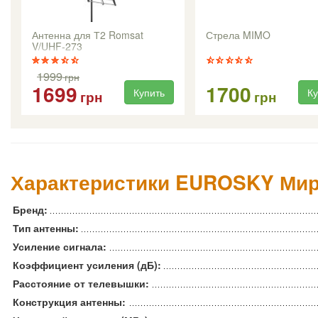
Антенна для Т2 Romsat
Стрела MIMO
V/UHF-273
1999
грн
1699
1700
Купить
Ку
грн
грн
Характеристики EUROSKY Мир
Бренд:
Тип антенны:
Усиление сигнала:
Коэффициент усиления (дБ):
Расстояние от телевышки:
Конструкция антенны: