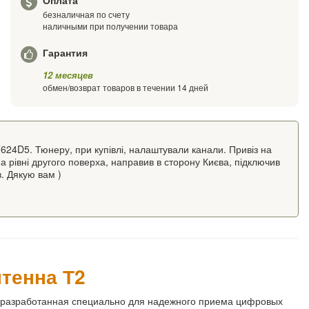
Оплата
безналичная по счету
наличными при получении товара
Гарантия
12 месяцев
обмен/возврат товаров в течении 14 дней
624D5. Тюнеру, при купівлі, налаштували канали. Привіз на
на рівні другого поверха, направив в сторону Києва, підключив
в. Дякую вам )
тенна Т2
 разработанная специально для надежного приема цифровых