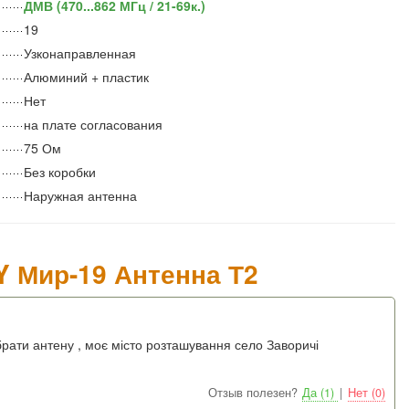
ДМВ (470...862 МГц / 21-69к.)
19
Узконаправленная
Алюминий + пластик
Нет
на плате согласования
75 Ом
Без коробки
Наружная антенна
 Мир-19 Антенна Т2
брати антену , моє місто розташування село Заворичі
Отзыв полезен?
Да (1)
|
Нет (0)