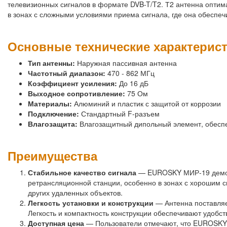
телевизионных сигналов в формате DVB-T/T2. Т2 антенна оптима
в зонах с сложными условиями приема сигнала, где она обеспеч
Основные технические характерис
Тип антенны:
Наружная пассивная антенна
Частотный диапазон:
470 - 862 МГц
Коэффициент усиления:
До 16 дБ
Выходное сопротивление:
75 Ом
Материалы:
Алюминий и пластик с защитой от коррозии
Подключение:
Стандартный F-разъем
Влагозащита:
Влагозащитный дипольный элемент, обесп
Преимущества
Стабильное качество сигнала
— EUROSKY МИР-19 демонс
ретрансляционной станции, особенно в зонах с хорошим с
других удаленных объектов.
Легкость установки и конструкции
— Антенна поставляет
Легкость и компактность конструкции обеспечивают удобст
Доступная цена
— Пользователи отмечают, что EUROSKY 