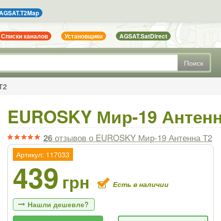
AGSAT.T2Map
Списки каналов
Установщики
AGSAT.SatDirect
Поиск
Т2
EUROSKY Мир-19 Антенн
26
отзывов
о EUROSKY Мир-19 Антенна Т2
Артикул: 117033
439
грн
Есть в наличии
Нашли дешевле?