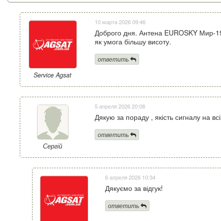
10 марта 2026 09:46
Доброго дня. Антена EUROSKY Мир-19 
як умога більшу висоту.
ответить
Service Agsat
5 апреля 2026 20:08
Дякую за пораду , якість сигналу на в
ответить
Сергій
6 апреля 2026 10:34
Дякуємо за відгук!
ответить