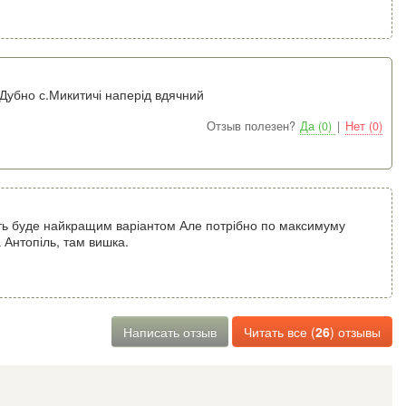
 Дубно с.Микитичі наперід вдячний
Отзыв полезен?
Да (0)
|
Нет (0)
ть буде найкращим варіантом Але потрібно по максимуму
 Антопіль, там вишка.
Написать отзыв
Читать все (
26
) отзывы