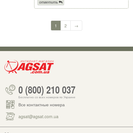
ответить
1
2
→
0 (800) 210 037
Бесплатно со всех номеров по Украине
Все контактные номера
agsat@agsat.com.ua