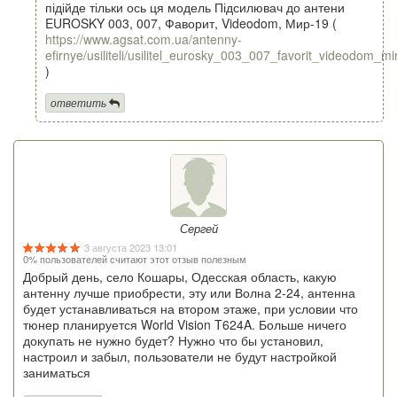
підійде тільки ось ця модель Підсилювач до антени
EUROSKY 003, 007, Фаворит, Videodom, Мир-19 (
https://www.agsat.com.ua/antenny-
efirnye/usiliteli/usilitel_eurosky_003_007_favorit_videodom_mi
)
ответить
Сергей
3 августа 2023 13:01
0% пользователей считают этот отзыв полезным
Добрый день, село Кошары, Одесская область, какую
антенну лучше приобрести, эту или Волна 2-24, антенна
будет устанавливаться на втором этаже, при условии что
тюнер планируется World Vision T624A. Больше ничего
докупать не нужно будет? Нужно что бы установил,
настроил и забыл, пользователи не будут настройкой
заниматься