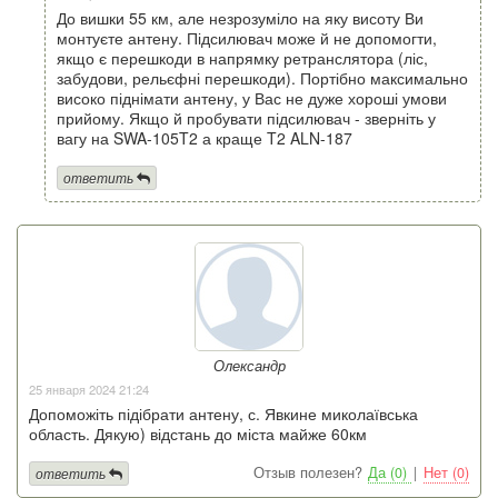
До вишки 55 км, але незрозуміло на яку висоту Ви
монтуєте антену. Підсилювач може й не допомогти,
якщо є перешкоди в напрямку ретранслятора (ліс,
забудови, рельєфні перешкоди). Портібно максимально
високо піднімати антену, у Вас не дуже хороші умови
прийому. Якщо й пробувати підсилювач - зверніть у
вагу на SWA-105T2 а краще T2 ALN-187
ответить
Олександр
25 января 2024 21:24
Допоможіть підібрати антену, с. Явкине миколаївська
область. Дякую) відстань до міста майже 60км
Отзыв полезен?
Да (0)
|
Нет (0)
ответить