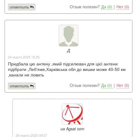
Отзыв полезен?
Да (0)
|
Нет (0)
ответить
Д
24 марта 2025 18:25
Придбала цю антену ,який підсилювач для цієї антени
підібрати ,Леб'яже,Харківська обл до вишки може 40-50 км
,канали не ловить
Отзыв полезен?
Да (0)
|
Нет (0)
ответить
ua Agsat com
26 марта 2025 09:37