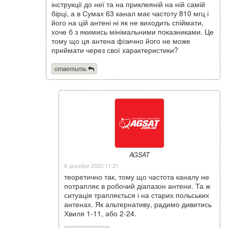
інструкції до неї та на приклеяній на ній самій
бірці, а в Сумах 63 канал має частоту 810 мгц і
його на цій антені ні як не виходить спіймати,
хоче б з якимись мінімальними показниками. Це
тому що ця антена фізично його не може
приймати через свої характеристики?
ответить
AGSAT
8 декабря 2020 11:21
теоретично так, тому що частота каналу не
потрапляє в робочий діапазон антени. Та ж
ситуація трапляється і на старих польських
антенах. Як альтернативу, радимо дивитись
Хвиля 1-11, або 2-24.