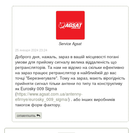
Service Agsat
25 января 2024 23:24
Доброго дня, нажаль, зараз в вашій місцевості погані
умови для прийому сигналу велика віддаленість що
ретрансляторів. Та нам не відомо на скільки ефективно
на зараз працює ретранслятор в найблийжій до вас
точці "Березнегувате". Тому на зараз, мають вірогідність
прийняти сигнал тільки антени по типу та конструктиву
як Eurosky 009 Sigma
(
https://www.agsat.com.ua/antenny-
efirnye/eurosky_009_sigma/
) . або інших виробників
такогож форм фактору.
ответить