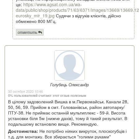
це:
https://www.agsat.com.ua/wa-
data/public/shop/products/71/63/6371/images/13669/13669.1
eurosky_mir_19.jpg
Судячи з відгуків клієнтів, дійсно
обмежено 800 МГц.
ответить
Голубець Олександр
30 октября 2020 10:46
0% пользователей считают этот отзыв полезным
В цілому задоволений Вишка в м.Первомайськ. Канали 28,
50, 56, 59. Прийом в смт. Голованівськ, район автопарку/
ПТУ-38. Не приймає останній мультиплекс - 59-й. Висота
установки біля 5м (нижче дахів), тому й такий результат. В
подальшому встановлю вище. Рекомендую.
Достоинства:
Не потрібно ніяких викруток, плоскогубців і
т.д. для монтажу. Все збирається "голими руками"