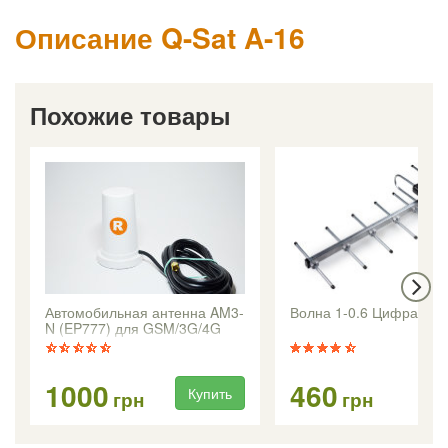
Описание Q-Sat A-16
Похожие товары
Автомобильная антенна AM3-
Волна 1-0.6 Цифра Ligh
N (EP777) для GSM/3G/4G
модемов
1000
460
Купить
Ку
грн
грн