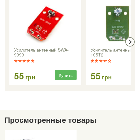
Усилитель антенный SWA-
Усилитель антенный S
9999
105T2
55
55
Купить
Ку
грн
грн
Просмотренные товары