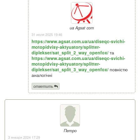
ua Agsat com
31 июля 2025 19:46
https://www.agsat.com.ua/ua/diseqc-svichi-
motopidvisy-aktyuatory/splitter-
diplekser/sat_split_2_way_openfox/
та
https://www.agsat.com.ua/ua/diseqc-svichi-
motopidvisy-aktyuatory/splitter-
diplekser/sat_split_3_way_openfox/
повністю
аналогічні
ответить
Петро
3 января 2024 17:29