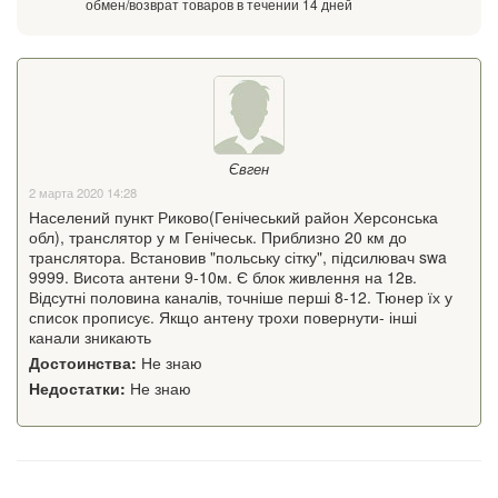
обмен/возврат товаров в течении 14 дней
Євген
2 марта 2020 14:28
Населений пункт Риково(Генічеський район Херсонська
обл), транслятор у м Генічеськ. Приблизно 20 км до
транслятора. Встановив "польську сітку", підсилювач swa
9999. Висота антени 9-10м. Є блок живлення на 12в.
Відсутні половина каналів, точніше перші 8-12. Тюнер їх у
список прописує. Якщо антену трохи повернути- інші
канали зникають
Достоинства:
Не знаю
Недостатки:
Не знаю