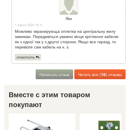
Rex
1 марта 2024 16:11
Можливо экранирующа оплетка на центральну жилу
замикае. Передивіться уважно вісця крітлення кабелю
як з одної так у з другої сторони. Якщо все гаразд, то
перевізте сам кабель на к. з.
ответить
Написать отзыв
Читать все (
16
) отзывы
Вместе с этим товаром
покупают