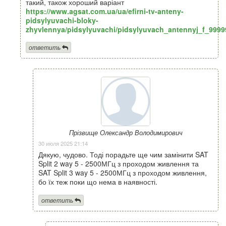
такий, також хороший варіант
https://www.agsat.com.ua/ua/efirni-tv-anteny-
pidsylyuvachi-bloky-
zhyvlennya/pidsylyuvachi/pidsylyuvach_antennyj_f_9999
ответить
Прізвище Олександр Володимирович
30 июля 2025 21:14
Дякую, чудово. Тоді порадьте ще чим замінити SAT
Split 2 way 5 - 2500МГц з проходом живлення та
SAT Split 3 way 5 - 2500МГц з проходом живлення,
бо їх теж поки що нема в наявності.
ответить