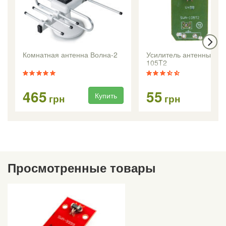
Комнатная антенна Волна-2
Усилитель антенный S
105T2
465
55
Купить
Ку
грн
грн
Просмотренные товары