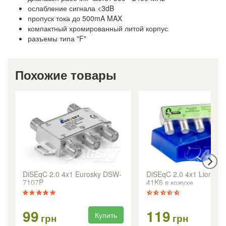
ослабление сигнала <3dB
пропуск тока до 500mA MAX
компактный хромированный литой корпус
разъемы типа "F"
Похожие товары
DiSEqC 2.0 4x1 Eurosky DSW-
DiSEqC 2.0 4x1 Lionsat 
7107P
41K6 в кожухе
99
119
Купить
Ку
грн
грн