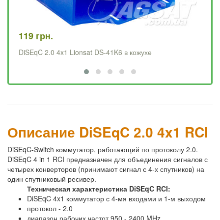
119 грн.
99
DiSEqC 2.0 4x1 Lionsat DS-41K6 в кожухе
Di
Описание DiSEqC 2.0 4x1 RCI
DiSEqC-Switch коммутатор, работающий по протоколу 2.0.
DiSEqC 4 in 1 RCI предназначен для объединения сигналов с
четырех конверторов (принимают сигнал с 4-х спутников) на
один спутниковый ресивер.
Техническая характеристика DiSEqC RCI:
DiSEqC 4x1 коммутатор с 4-мя входами и 1-м выходом
протокол - 2.0
диапазон рабочих частот 950 - 2400 MHz