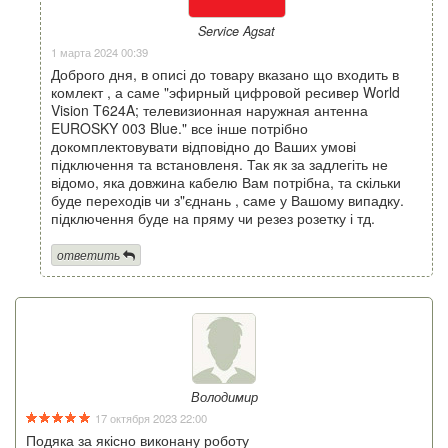
Service Agsat
1 марта 2024 00:39
Доброго дня, в описі до товару вказано що входить в
комлект , а саме "эфирный цифровой ресивер World
Vision T624A; телевизионная наружная антенна
EUROSKY 003 Blue." все інше потрібно
докомплектовувати відповідно до Ваших умові
підключення та встановленя. Так як за задлегіть не
відомо, яка довжина кабелю Вам потрібна, та скільки
буде переходів чи з"єднань , саме у Вашому випадку.
підключення буде на пряму чи резез розетку і тд.
ответить
Володимир
17 октября 2023 22:00
Подяка за якісно виконану роботу