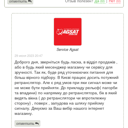
Отзыв полезен?
Да (0)
|
Нет (0)
ответить
Service Agsat
29 июня 2023 20:47
Доброго дня, зверніться будь ласка, в відділ продажів ,
або в будь який месенджер магазину чи сервісу для
зручності. Так як, буде ряд уточнюючих питання для
більш вірного підбору. В Києві працює досить потужний
ретранслятор. Але є ряд умов при яки сигнал може чи
не може бути прийняти. До прикладу рельєф( пагорби
та впадини) по напрямку до ретранслятора, бік в який
видять вікна ( до ретранслятори чи впротилежну
сторону) , поверх , запудова на шляху прийому
сигналу. Дякуємо за Ваш вибір нашого інтернет
магазину.
ответить