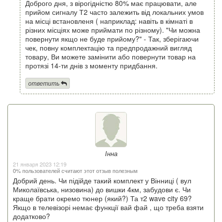
Доброго дня, з вірогідністю 80% має працювати, але
прийом сигналу Т2 часто залежить від локальних умов
на місці встановленя ( наприклад: навіть в кімнаті в
різних місціях може приймати по різному). "Чи можна
повернути якщо не буде прийому?" - Так, зберігаючи
чек, повну комплектацію та предпродажний вигляд
товару, Ви можете замінити або повернути товар на
протязі 14-ти днів з моменту придбання.
ответить
Інна
21 января 2023 12:19
0% пользователей считают этот отзыв полезным
Добрий день. Чи підійде такий комплект у Вінниці ( вул
Миколаївська, низовина) до вишки 4км, забудови є. Чи
краще брати окремо тюнер (який?) Та т2 wave city 69?
Якщо в телевізорі немає функції вай фай , що треба взяти
додатково?