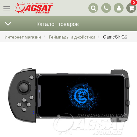
0
Наши
Меню
контакты
Каталог товаров
Интернет магазин
Геймпады и джойстики
GameSir G6