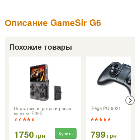
Описание GameSir G6
Похожие товары
Портативная ретро игровая
iPega PG-9021
консоль R36S
1750
799
Купить
Ку
грн
грн