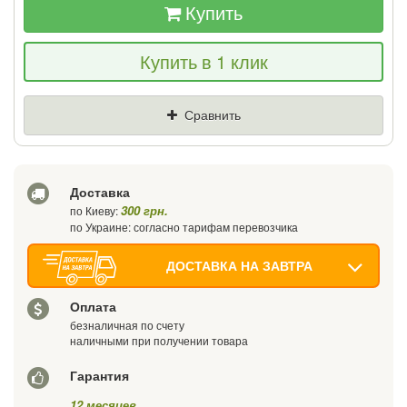
Купить
Если Вы найдете товар дешевле - мы
Купить в 1 клик
снизим цену и подарим % от разницы
Цена
Где нашли (Url ссылка)
Сравнить
Ваш телефон
Доставка
300 грн.
по Киеву:
по Украине: согласно тарифам перевозчика
ДОСТАВКА НА ЗАВТРА
Оплата
безналичная по счету
наличными при получении товара
Гарантия
12 месяцев