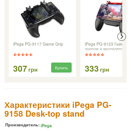
iPega PG-9117 Game Grip
iPega PG-9123 Геймпад
грипом и вентилятором
307
333
Купить
Ку
грн
грн
Характеристики iPega PG-
9158 Desk-top stand
Производитель:
iPega