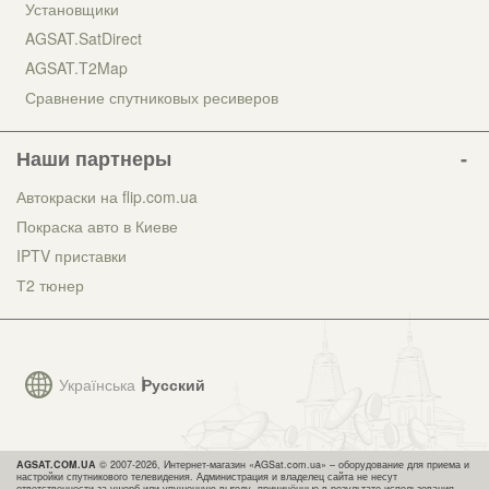
Установщики
AGSAT.SatDirect
AGSAT.T2Map
Сравнение спутниковых ресиверов
Наши партнеры
Автокраски на flip.com.ua
Покраска авто в Киеве
IPTV приставки
Т2 тюнер
Українська
Русский
AGSAT.COM.UA
© 2007-2026, Интернет-магазин «AGSat.com.ua» – оборудование для приема и
настройки спутникового телевидения. Администрация и владелец сайта не несут
ответственности за ущерб или упущенную выгоду, причинённые в результате использования