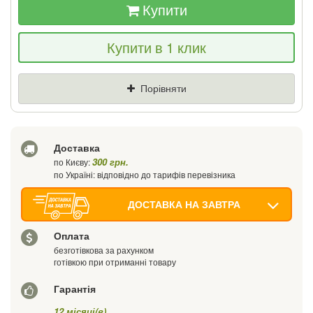
Купити
Якщо Ви знайдете товар дешевше - ми
Купити в 1 клик
знизимо ціну і подаруємо % від різниці
Ціна
Де знайшли (Url посилання)
Порівняти
Ваш телефон
Доставка
300 грн.
по Києву:
по Україні: відповідно до тарифів перевізника
ДОСТАВКА НА ЗАВТРА
Оплата
безготівкова за рахунком
готівкою при отриманні товару
Гарантія
12 місяці(в)