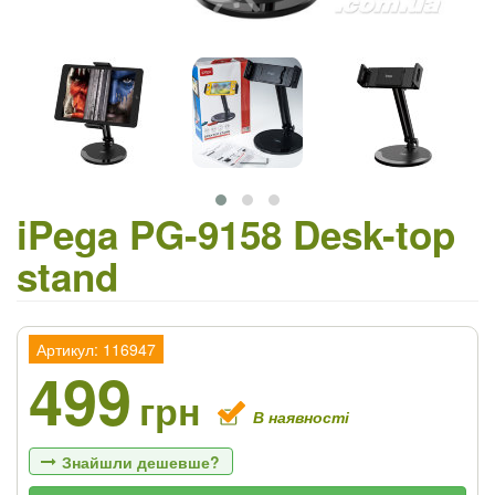
iPega PG-9158 Desk-top
stand
Артикул: 116947
499
грн
В наявності
Знайшли дешевше?