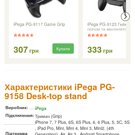
iPega PG-9117 Game Grip
iPega PG-9123 Геймпад
гріпом та вентилятором
307
333
Купити
Ку
грн
грн
Характеристики iPega PG-
9158 Desk-top stand
Виробник:
iPega
Підключення:
Тримач (Grip)
iPhone 7, 7 Plus, 6S, 6S Plus, 6, 6 Plus, 5, 5C, 5S
, iPad Pro, Mini, Mini 4, Mini 3, Mini2, (4th
Підтримка
Generation), Air, Air 2 , Android Smartphone ,