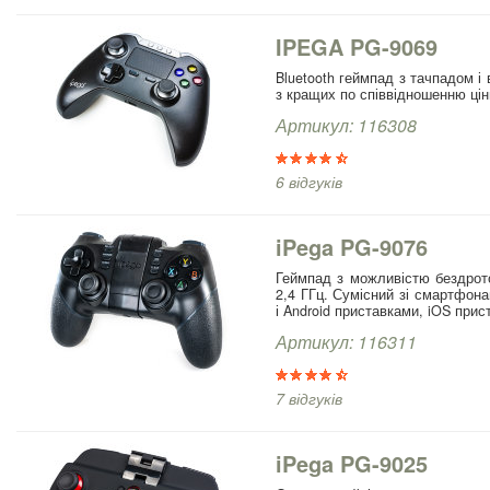
IPEGA PG-9069
Bluetooth геймпад з тачпадом і 
з кращих по співвідношенню ціни
Артикул: 116308
6 відгуків
iPega PG-9076
Геймпад з можливістю бездрото
2,4 ГГц. Сумісний зі смартфон
і Android приставками, iOS прист
Артикул: 116311
7 відгуків
iPega PG-9025