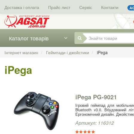
Доставка і оплата
Прайс лист
Сервіс
Контакти
AG
Каталог товарів
Інтернет магазин
Геймпади і джойстики
iPega
iPega
iPega PG-9021
Ігровий геймпад для мобільни
Bluetooth v3.0. Вбудований лі
Ергономічний дизайн. Джойстики 
Артикул: 116312