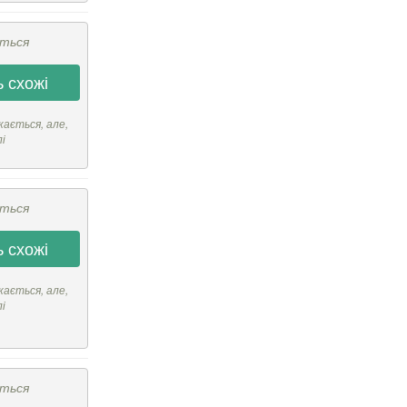
ється
 схожі
кається, але,
лі
ється
 схожі
кається, але,
лі
ється