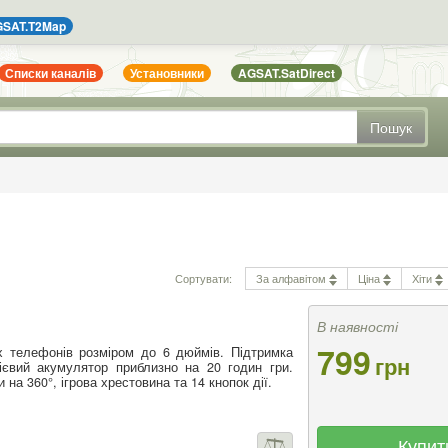
SAT.T2Map
Списки каналів
Установники
AGSAT.SatDirect
Пошук
Сортувати:
За алфавітом
Ціна
Хіти
В наявності
799
х телефонів розміром до 6 дюймів. Підтримка
грн
тієвий акумулятор приблизно на 20 годин гри.
на 360°, ігрова хрестовина та 14 кнопок дії.
Купит