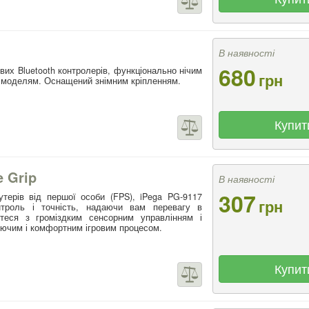
В наявності
680
вих Bluetooth контролерів, функціонально нічим
грн
 моделям. Оснащений знімним кріпленням.
Купит
 Grip
В наявності
307
терів від першої особи (FPS), iPega PG-9117
грн
нтроль і точність, надаючи вам перевагу в
йтеся з громіздким сенсорним управлінням і
ючим і комфортним ігровим процесом.
Купит