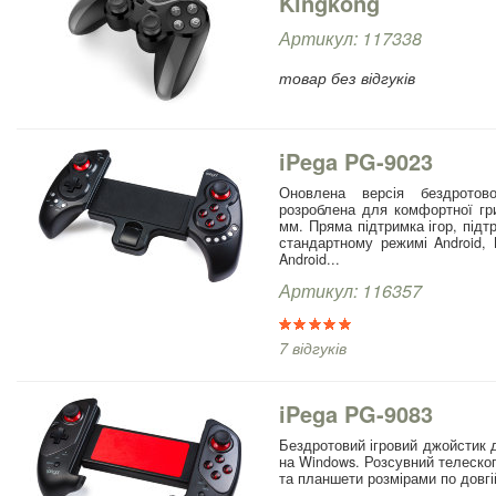
Kingkong
Артикул: 117338
товар без відгуків
iPega PG-9023
Оновлена версія бездротов
розроблена для комфортної гр
мм. Пряма підтримка ігор, під
стандартному режимі Android, B
Android...
Артикул: 116357
7 відгуків
iPega PG-9083
Бездротовий ігровий джойстик д
на Windows. Розсувний телеско
та планшети розмірами по довгій