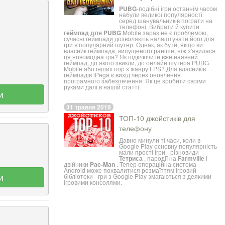
PUBG
-подібні ігри останнім часом
набули великої популярності
серед шанувальників пограти на
телефоні. Вибрати й купити
геймпад для PUBG
Mobile зараз не є проблемою,
сучасні
геймпади
дозволяють налаштувати його для
гри в популярний шутер. Однак, як бути, якщо ви
власник геймпада, випущеного раніше, ніж з'явилася
ця новомодна гра? Як підключити вже наявний
геймпад, до якого звикли, до онлайн шутера PUBG
Mobile або інших ігор з жанру FPS? Для власників
геймпадів
iPega
є вихід через оновлення
програмного забезпечення. Як це зробити своїми
руками далі в нашій статті.
и
31 травня 2019
ТОП-10 джойстиків для
телефону
Давно минули ті часи, коли в
Google Play основну популярність
мали прості ігри - різновиди
Тетриса
, пародії на
Farmville
і
двійники
Pac-Man
. Тепер операційна система
Android може похвалитися розмаїттям ігровий
и
бібліотеки - гри з Google Play змагаються з деякими
ігровими консолями.