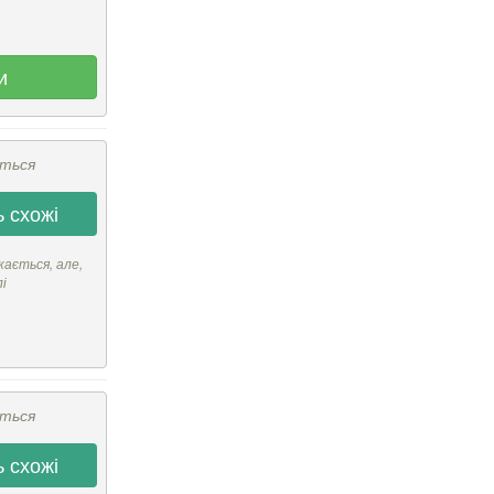
и
ється
 схожі
кається, але,
лі
ється
 схожі