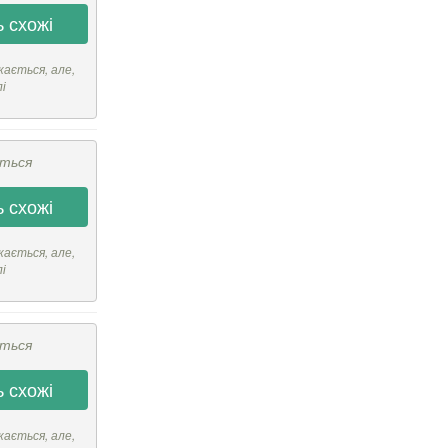
 схожі
кається, але,
лі
ється
 схожі
кається, але,
лі
ється
 схожі
кається, але,