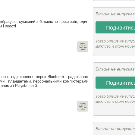
Більше не випуска
вібрацією, сумісний з більшістю пристроїв, один
 і якості
Подивитись
Товар більше не випус
можливо, є схожі моде
Більше не випуска
вого підключення через Bluetooth і радіоканал
ами і планшетами, персональними комп'ютерами
Подивитись
роями і Playstation 3.
Товар більше не випус
можливо, є схожі моде
Більше не випуска