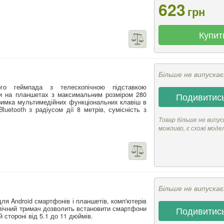
623
грн
Купит
Більше не випуска
ого геймпада з телескопічною підставкою
и на планшетах з максимальним розміром 280
Подивитись
тримка мультимедійних функціональних клавіш в
luetooth з радіусом дії 8 метрів, сумісність з
Товар більше не випус
можливо, є схожі моде
Більше не випуска
ля Android смартфонів і планшетів, комп'ютерів
пічний тримач дозволить встановити смартфони
Подивитись
 стороні від 5.1 до 11 дюймів.