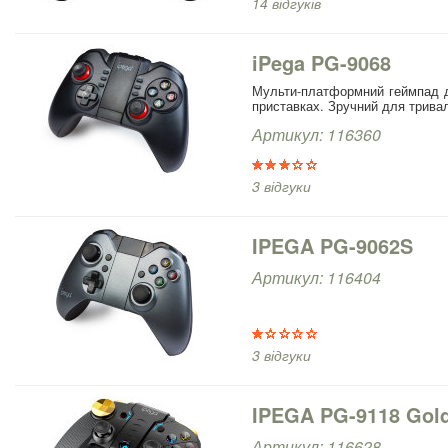
14 відгуків
iPega PG-9068
Мульти-платформний геймпад д
приставках. Зручний для трива
Артикул: 116360
3 відгуки
IPEGA PG-9062S
Артикул: 116404
3 відгуки
IPEGA PG-9118 Gold
Артикул: 116628