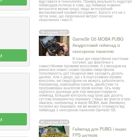
відставати в технологіях. Прикра реальність індустрії
геймпадов полягає в тому, що геймери повинні
витратити великі гроші, якщо їм потрібний
високоякісний ігровий інструмент. Багато хто не з
чуток знає, що скорочення витрат означає
скорочення і якості.
19 серпня 2021
GameSir G5 MOBA PUBG
бездротовий геймпад із
сенсорною панеллю
и
В наші дні смартфони настільки
потужні, що фактично є
самостійними ігровими консолями. А з виходом на
ринок все нових і нових ігрових смартфонів
популярність цієї тенденції вже заходить досить
далеко. Але є дещо, що є в портативних ігрових
консолях, які смартфони не можуть забезпечити.
Наприклад, навігаційна панель, джойстики та
програмовані аналогові ігрові кнопки. Ось чому
набагато зручніше для ігор використовувати
геймпад. Більший контроль над грою дає досить
суттєву конкурентну перевагу. І якщо ви граєте в ігри
змагань, наприклад, в жанрі MOBA, вам, ймовірно,
потрібні всі переваги, які ви можете отримати від
геймпадa з сенсорною панеллю Gamesir G5.
и
30 серпня 2019
Геймпад для PUBG і інших
FPS шутерів