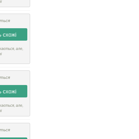
лі
ється
 схожі
кається, але,
лі
ється
 схожі
кається, але,
лі
ється