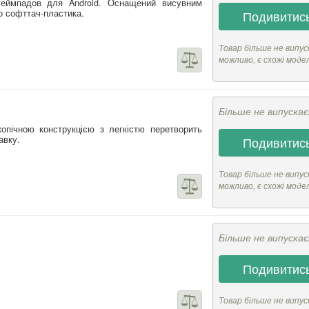
геймпадов для Android. Оснащений висувним
о софттач-пластика.
Подивитись
Товар більше не випус
можливо, є схожі моде
Більше не випуска
опічною конструкцією з легкістю перетворить
авку.
Подивитись
Товар більше не випус
можливо, є схожі моде
Більше не випуска
Подивитись
Товар більше не випус