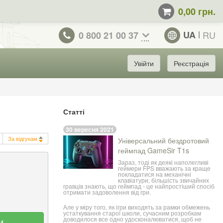
0,00 грн.
UA
RU
0 800 21 00 37
Увійти
Реєстрація
Статті
30 вересня 2021
За відгукам
Універсальний бездротовий
геймпад GameSir T1s
Зараз, тоді як деякі наполегливі
геймери FPS вважають за краще
покладатися на механічні
клавіатури, більшість звичайних
гравців знають, що геймпад - це найпростіший спосіб
отримати задоволення від гри.
Але у міру того, як ігри виходять за рамки обмежень
устаткування старої школи, сучасним розробкам
доводилося все одно удосконалюватися, щоб не
и