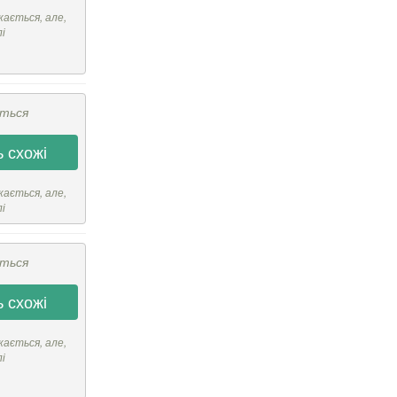
кається, але,
лі
ється
 схожі
кається, але,
лі
ється
 схожі
кається, але,
лі