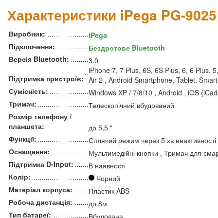
Характеристики iPega PG-9025
Виробник:
iPega
Підключення:
Бездротове Bluetooth
Версія Bluetooth:
3.0
iPhone 7, 7 Plus, 6S, 6S Plus, 6, 6 Plus, 5,
Підтримка пристроїв:
Air 2 , Android Smartphone, Tablet, Smar
Сумісність:
Windows XP / 7/8/10 , Android , iOS (iCad
Тримач:
Телескопічний вбудований
Розмір телефону /
планшета:
до 5,5 "
Функції:
Сплячий режим через 5 хв неактивності
Оснащення:
Мультимедійні кнопки , Тримач для смар
Підтримка D-Input:
В наявності
Колір:
Чорний
Матеріал корпуса:
Пластик ABS
Робоча дистанція:
до 8м
Тип батареї:
Вбудована