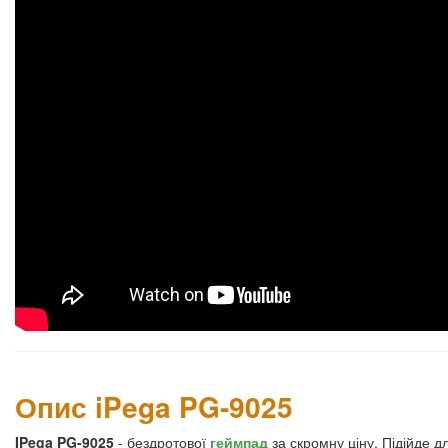
Опис iPega PG-9025
IPega PG-9025
- бездротової
геймпад
за скромну ціну. Підійде 