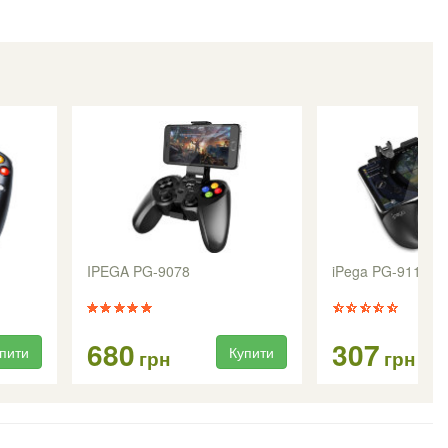
IPEGA PG-9078
iPega PG-9117 G
680
307
пити
Купити
грн
грн