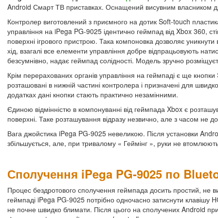
Android Смарт ТВ приставках. Оснащений висувним власником для
Контролер виготовлений з приємного на дотик Soft-touch пласти
управління на iPega PG-9025 ідентично геймпад від Xbox 360, сті
поверхні ігрового пристрою. Така компоновка дозволяє уникнути 
хід, взагалі все елементи управління добре відпрацьовують натис
безсумнівно, надає геймпад солідності. Модель зручно розміщуєтьс
Крім перерахованих органів управління на геймпаді є ще кнопки S
розташовані в нижній частині контролера і призначені для швидк
додатках дані кнопки стають практично незамінними.
Єдиною відмінністю в компонуванні від геймпада Xbox є розташув
поверхні. Таке розташування відразу незвично, але з часом не до
Вага джойстика iPega PG-9025 невеликою. Після установки Andr
збільшується, але, при тривалому « Геймінг », руки не втомлюют
Сполучення iPega PG-9025 по Bluet
Процес бездротового сполучення геймпада досить простий, не в
геймпаді iPega PG-9025 потрібно одночасно затиснути клавішу H
не почне швидко блимати. Після цього на сполучених Android при