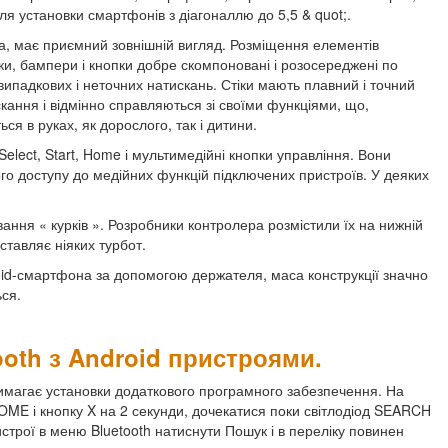
 установки смартфонів з діагоналлю до 5,5 & quot;.
ка, має приємний зовнішній вигляд. Розміщення елементів
ки, бампери і кнопки добре скомпоновані і розосереджені по
випадкових і неточних натискань. Стіки мають плавний і точний
кання і відмінно справляються зі своїми функціями, що,
я в руках, як дорослого, так і дитини.
elect, Start, Home і мультимедійні кнопки управління. Вони
ого доступу до медійних функцій підключених пристроїв. У деяких
ання « курків ». Розробники контролера розмістили їх на нижній
ставляє ніяких турбот.
oid-смартфона за допомогою держателя, маса конструкції значно
ься.
ooth з Android пристроями.
имагає установки додаткового програмного забезпечення. На
OME і кнопку X на 2 секунди, дочекатися поки світлодіод SEARCH
строї в меню Bluetooth натиснути Пошук і в переліку повинен