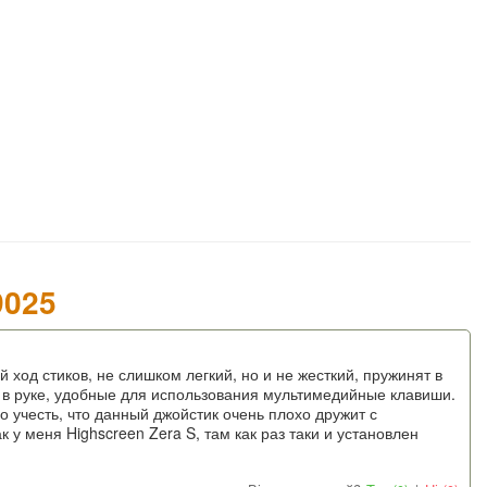
9025
 ход стиков, не слишком легкий, но и не жесткий, пружинят в
 в руке, удобные для использования мультимедийные клавиши.
о учесть, что данный джойстик очень плохо дружит с
 у меня Highscreen Zera S, там как раз таки и установлен