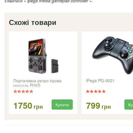
з'явитися «
ipega media gamepad controller
».
Схожі товари
Портативна ретро ігрова
iPega PG-9021
консоль R36S
1750
799
Купити
Ку
грн
грн