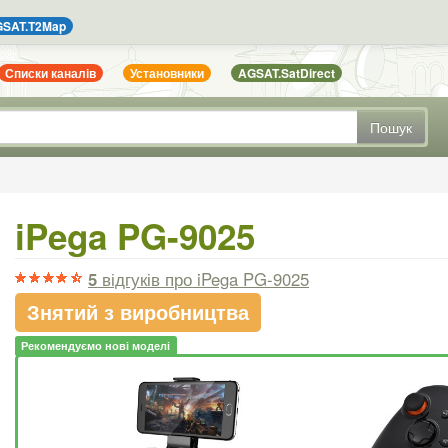
SAT.T2Map
Списки каналів
Установники
AGSAT.SatDirect
Пошук
iPega PG-9025
5
відгуків
про iPega PG-9025
Знятий з виробництва
Рекомендуємо нові моделі