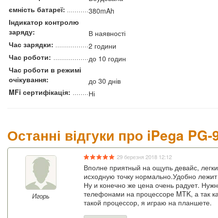
ємність батареї:
380mAh
Індикатор контролю
заряду:
В наявності
Час зарядки:
2 години
Час роботи:
до 10 годин
Час роботи в режимі
очікування:
до 30 днів
MFi сертифікація:
Ні
Останні відгуки про iPega PG-
29 березня 2018 12:12
Вполне приятный на ощупь девайс, легкий
исходную точку нормально.Удобно лежит
Ну и конечно же цена очень радует. Нужн
телефонами на процессоре MTK, а так как
Игорь
такой процессор, я играю на планшете.