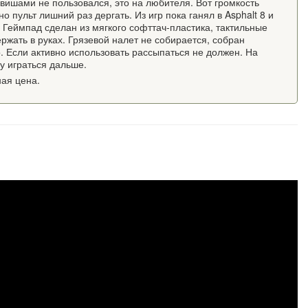
вишами не пользовался, это на любителя. Вот громкость
о пульт лишний раз дергать. Из игр пока ганял в Asphalt 8 и
ь. Геймпад сделан из мягкого софттач-пластика, тактильные
ржать в руках. Грязевой налет не собирается, собран
. Если активно использовать рассыпаться не должен. На
у играться дальше.
ная цена.