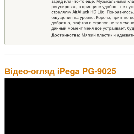
заряд или что-то еще. Музыкальными кла
регулировал, в принципе удобно - не нужн
стрелялку AirAttack HD Lite. Понравилос
ощущения на уровне. Короче, приятно де
добротно, люфтов и скрипов не замечено
данный момент меня все устраивает, буд
Достоинства:
Мягкий пластик и адекват
Відео-огляд iPega PG-9025