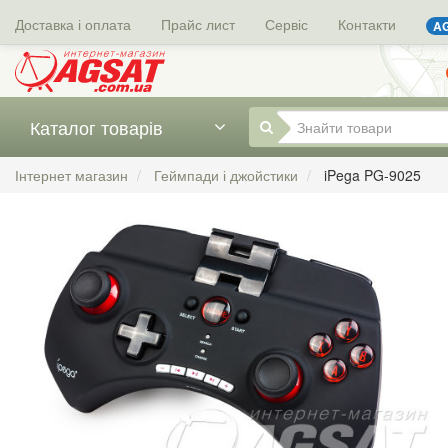
Доставка і оплата
Прайс лист
Сервіс
Контакти
AG
Каталог товарів
Інтернет магазин
Геймпади і джойстики
iPega PG-9025