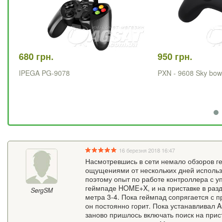
680 грн.
950 грн.
IPEGA PG-9078
PXN - 9608 Sky bo
16 березня 2018 16:47
Насмотревшись в сети немало обзоров ге
ощущениями от нескольких дней использ
поэтому опыт по работе контроллера с у
геймпаде HOME+X, и на приставке в разд
SergSM
метра 3-4. Пока геймпад сопрягается с п
он постоянно горит. Пока устанавливал A
заново пришлось включать поиск на прист