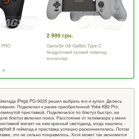
2 999 грн.
79
w PRO
GameSir G8 Galileo Type-C
iP
бездротовий ігровий геймпад
контролер
ймпада iPega PG-9025 решил выбрать его и купил. Делюсь
ования. Подключал к ранее приобретенной Yoka KB2 Pro,
помянутой приставкой. Подключился по блютуз быстро, на
еле блютуз включил поиск. Расстояние от телевизора у меня
риставкой мигает на нем красный светодиод, когда нашлись -
sphalt 8 геймпад и приставка успешно расконнектились. Потом
авке, это не сильно понравилось. Хотя может так экономится