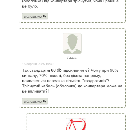
(оболонка) від конвертера тріснутий, хоча і раніше
це було.
відповісти
Гість
15 серпня 2025 19:39
Так стандартні 60 db підсилення є? Чому при 90%
сигналу, 70% -якості, без дісека напряму,
появляється невелика кількість "квадратиків"?
Тріснутий кабель (оболонка) до конвертера може на
це впливати?!
відповісти