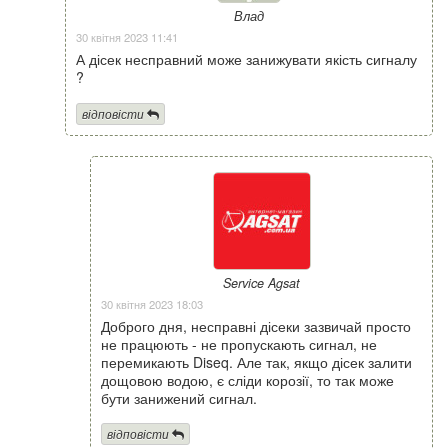
Влад
30 квітня 2023 11:41
А дісек несправний може занижувати якість сигналу
?
відповісти
Service Agsat
30 квітня 2023 18:03
Доброго дня, несправні дісеки зазвичай просто
не працюють - не пропускають сигнал, не
перемикають Diseq. Але так, якщо дісек залити
дощовою водою, є сліди корозії, то так може
бути занижений сигнал.
відповісти