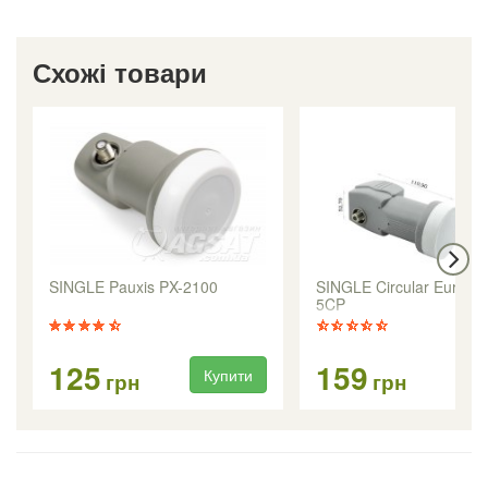
Схожі товари
SINGLE Pauxis PX-2100
SINGLE Circular Eurosk
5CP
125
159
Купити
Ку
грн
грн