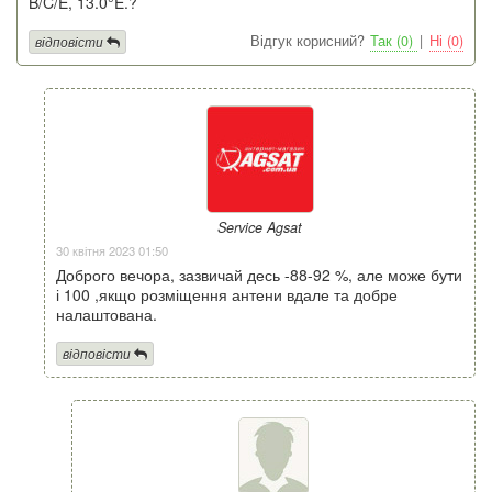
B/C/E, 13.0°E.?
Відгук корисний?
Так (0)
|
Ні (0)
відповісти
Service Agsat
30 квітня 2023 01:50
Доброго вечора, зазвичай десь -88-92 %, але може бути
і 100 ,якщо розміщення антени вдале та добре
налаштована.
відповісти