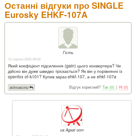
Останні відгуки про SINGLE
Eurosky EHKF-107A
Гість
12 серпня 2025 09:52
Який коефіцієнт підсилення (gain) цього конвертера? Чи
дійсно він дуже швидко тріскається? Як він у порівнянні із
openfox of-k101? Купив зараз ehkf-107, а не ehkf-107a
Відгук корисний?
Так (0)
|
Ні (0)
відповісти
ua Agsat com