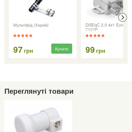
Мультіфід (Харків)
DiSEqC 2.0 4x1 Eurosk
7107P
97
99
Купити
Ку
грн
грн
Переглянуті товари