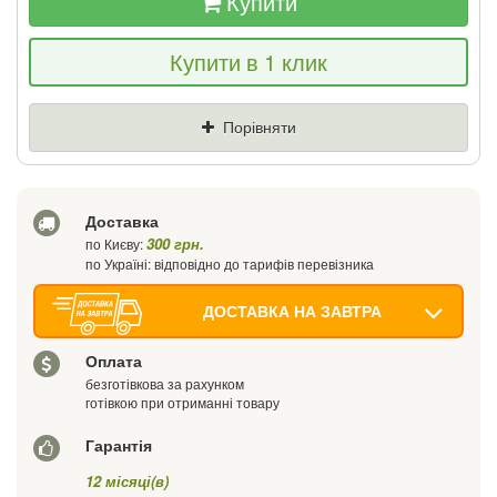
Купити
Якщо Ви знайдете товар дешевше - ми
Купити в 1 клик
знизимо ціну і подаруємо % від різниці
Ціна
Де знайшли (Url посилання)
Порівняти
Ваш телефон
Доставка
300 грн.
по Києву:
по Україні: відповідно до тарифів перевізника
ДОСТАВКА НА ЗАВТРА
Оплата
безготівкова за рахунком
готівкою при отриманні товару
Гарантія
12 місяці(в)