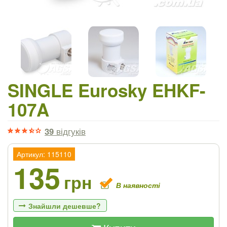
SINGLE Eurosky EHKF-
107A
39
відгуків
Артикул: 115110
135
грн
В наявності
Знайшли дешевше?