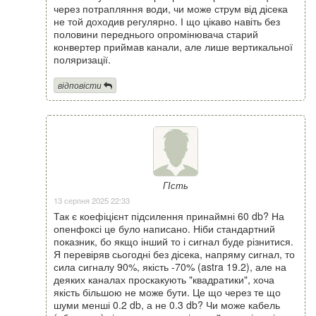
через потрапляння води, чи може струм від дісека
не той доходив регулярно. І що цікаво навіть без
половини переднього опромінювача старий
конвертер приймав канали, але лише вертикальної
поляризації.
відповісти
ГІсть
13 серпня 2025 22:33
Так є коефіцієнт підсилення принаймні 60 db? На
опенфоксі це було написано. Ніби стандартний
показник, бо якщо інший то і сигнал буде різнитися.
Я перевіряв сьогодні без дісека, напряму сигнал, то
сила сигналу 90%, якість -70% (astra 19.2), але на
деяких каналах проскакують "квадратики", хоча
якість більшою не може бути. Це що через те що
шуми менші 0.2 db, а не 0.3 db? Чи може кабель