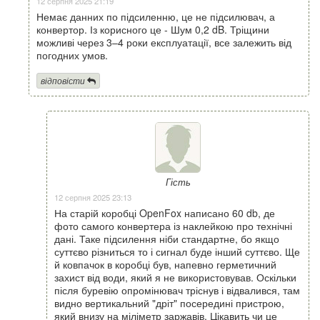
12 серпня 2025 21:19
Немає данних по підсиленню, це не підсилювач, а
конвертор. Із корисного це - Шум 0,2 dB. Тріщини
можливі через 3–4 роки експлуатації, все залежить від
погодних умов.
відповісти
Гість
12 серпня 2025 23:13
На старій коробці OpenFox написано 60 db, де
фото самого конвертера із наклейкою про технічні
дані. Таке підсилення ніби стандартне, бо якщо
суттєво різниться то і сигнал буде інший суттєво. Ще
й ковпачок в коробці був, напевно герметичний
захист від води, який я не використовував. Оскільки
після буревію опромінювач тріснув і відвалився, там
видно вертикальний "дріт" посередині пристрою,
який внизу на міліметр заржавів. Цікавить чи це