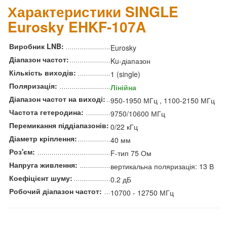
Характеристики SINGLE
Eurosky EHKF-107A
Виробник LNB:
Eurosky
Діапазон частот:
Ku-діапазон
Кількість виходів:
1 (single)
Поляризація:
Лінійна
Діапазон частот на виході:
950-1950 МГц , 1100-2150 МГц
Частота гетеродина:
9750/10600 МГц
Перемикання піддіапазонів:
0/22 кГц
Діаметр кріплення:
40 мм
Роз'єм:
F-тип 75 Ом
Напруга живлення:
вертикальна поляризація: 13 В
Коефіцієнт шуму:
0.2 дБ
Робочий діапазон частот:
10700 - 12750 МГц