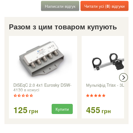
Написати відгук
Читати усі (
8
) відгуки
Разом з цим товаром купують
DiSEqC 2.0 4x1 Eurosky DSW-
Мультіфід Triax - 3LNB 
4130 в кожусі
125
455
Купити
Ку
грн
грн