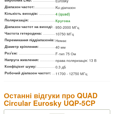
Eurosky
Діапазон частот:
Ku-діапазон
Кількість виходів:
4 (quad)
Поляризація:
Кругова
Діапазон частот на виході:
950-2000 МГц
Частота гетеродина:
10750 МГц
Перемикання піддіапазонів:
Немає
Діаметр кріплення:
40 мм
Роз'єм:
F-тип 75 Ом
Напруга живлення:
права поляризація: 13 В
Коефіцієнт шуму:
0.3 дБ
Робочий діапазон частот:
11700 - 12750 МГц
Останні відгуки про QUAD
Circular Eurosky UQP-5CP