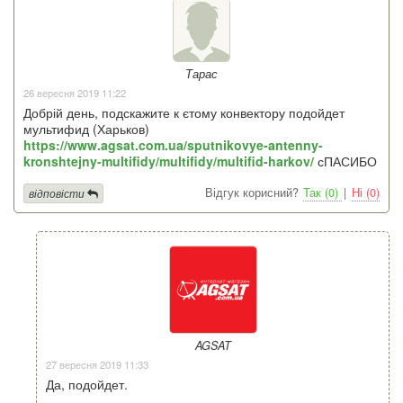
Тарас
26 вересня 2019 11:22
Добрій день, подскажите к єтому конвектору подойдет
мультифид (Харьков)
https://www.agsat.com.ua/sputnikovye-antenny-
kronshtejny-multifidy/multifidy/multifid-harkov/
сПАСИБО
Відгук корисний?
Так (0)
|
Ні (0)
відповісти
AGSAT
27 вересня 2019 11:33
Да, подойдет.