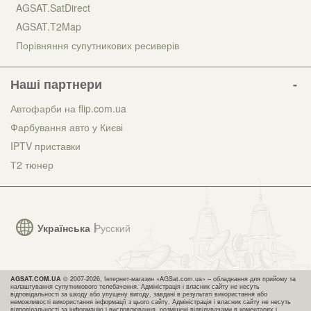
AGSAT.SatDirect
AGSAT.T2Map
Порівняння супутникових ресиверів
Наші партнери
Автофарби на flip.com.ua
Фарбування авто у Києві
IPTV приставки
Т2 тюнер
Українська
Русский
AGSAT.COM.UA
© 2007-2026, Інтернет-магазин «AGSat.com.ua» – обладнання для прийому та
налаштування супутникового телебачення. Адміністрація і власник сайту не несуть
відповідальності за шкоду або упущену вигоду, завдані в результаті використання або
неможливості використання інформації з цього сайту. Адміністрація і власник сайту не несуть
відповідальності за інформацію і висловлювання, розміщені відвідувачами в коментарях і