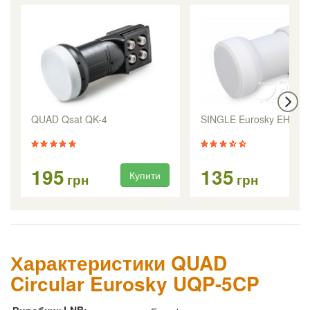
QUAD Qsat QK-4
SINGLE Eurosky EHKF-
195
135
Купити
Ку
грн
грн
Характеристики QUAD
Circular Eurosky UQP-5CP
Виробник LNB: