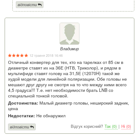
відповісти
Владимир
12 травня 2018 16:46
Отличный конвертер для тех, кто на тарелках от 85 см в
диаметре ставят их на 36Е (НТВ, Триколор), и рядом в
мультифиде ставят голову на 31,5Е (12070H) такой же
худой модели для линейной поляризации. Обе головы не
мешают друг другу не смотря на то что между ними всего
4,5 градуса!!! Т.е. нет необходимости брать LNB со
специальной тонкой головой.
Достоинства:
Малый диаметр головы, неширокий задник,
цена
Недостатки:
Не обнаружил
Відгук корисний?
Так (0)
|
Ні (0)
відповісти