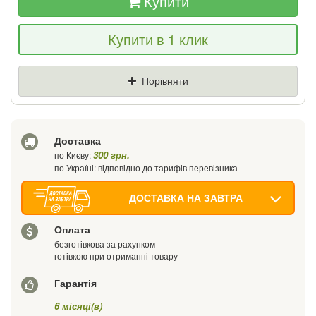
Купити
Якщо Ви знайдете товар дешевше - ми
Купити в 1 клик
знизимо ціну і подаруємо % від різниці
Ціна
Де знайшли (Url посилання)
Порівняти
Ваш телефон
Доставка
300 грн.
по Києву:
по Україні: відповідно до тарифів перевізника
ДОСТАВКА НА ЗАВТРА
Оплата
безготівкова за рахунком
готівкою при отриманні товару
Гарантія
6 місяці(в)