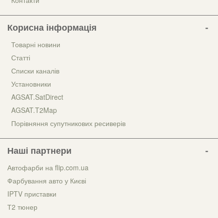
Корисна інформація
Товарні новини
Статті
Списки каналів
Установники
AGSAT.SatDirect
AGSAT.T2Map
Порівняння супутникових ресиверів
Наші партнери
Автофарби на flip.com.ua
Фарбування авто у Києві
IPTV приставки
Т2 тюнер