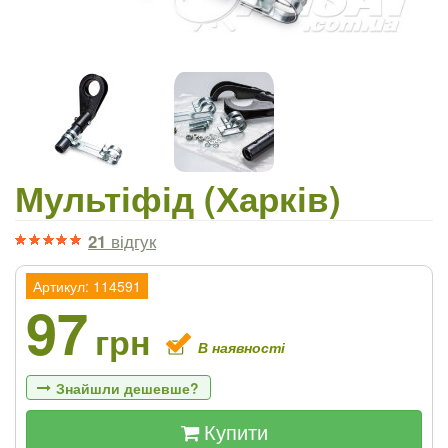
Мультіфід (Харків)
21
відгук
Артикул: 114591
97
грн
В наявності
Знайшли дешевше?
Купити