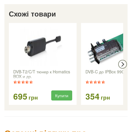
Схожі товари
DVB-T2/C/T тюнер к Homatics
DVB-C до IPBox 9900H
BOX и др.
695
354
Купити
Ку
грн
грн