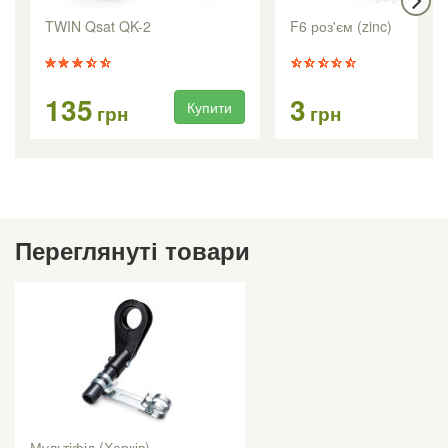
TWIN Qsat QK-2
F6 роз'єм (zinc)
135
3
Купити
Ку
грн
грн
Переглянуті товари
Мультіфід (Харків)