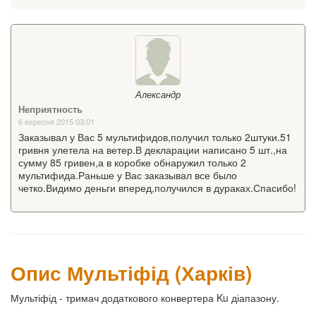
Александр
Неприятность
6 вересня 2015 03:01
Заказывал у Вас 5 мультифидов,получил только 2штуки.51
гривня улетела на ветер.В декларации написано 5 шт.,на
сумму 85 гривен,а в коробке обнаружил только 2
мультифида.Раньше у Вас заказывал все было
четко.Видимо деньги вперед,получился в дураках.Спасибо!
Опис Мультіфід (Харків)
Мультіфід - тримач додаткового конвертера Ku діапазону.