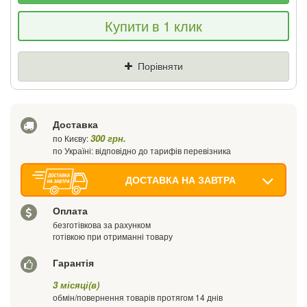
Якщо Ви знайдете товар дешевше - ми
Купити в 1 клик
знизимо ціну і подаруємо % від різниці
Ціна
Де знайшли (Url посилання)
Порівняти
Ваш телефон
Доставка
300 грн.
по Києву:
по Україні: відповідно до тарифів перевізника
ДОСТАВКА НА ЗАВТРА
Оплата
безготівкова за рахунком
готівкою при отриманні товару
Гарантія
3 місяці(в)
обмін/повернення товарів протягом 14 днів