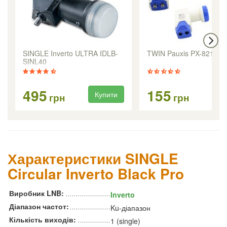
SINGLE Inverto ULTRA IDLB-
TWIN Pauxis PX-8219
SINL40
495
155
Купити
Ку
грн
грн
Характеристики SINGLE
Circular Inverto Black Pro
Виробник LNB:
Inverto
Діапазон частот:
Ku-діапазон
Кількість виходів:
1 (single)