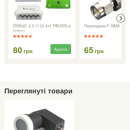
DiSEqC 2.0 (1.0) 4x1 PAUXIS в
Перехідник F-SMA
кожусі
80
65
Купити
Ку
грн
грн
Переглянуті товари