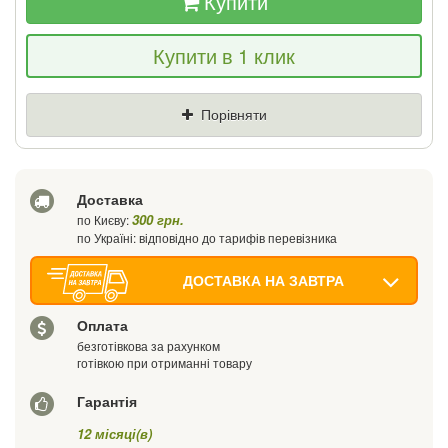
Купити
Якщо Ви знайдете товар дешевше - ми
Купити в 1 клик
знизимо ціну і подаруємо % від різниці
Ціна
Де знайшли (Url посилання)
Порівняти
Ваш телефон
Доставка
300 грн.
по Києву:
по Україні: відповідно до тарифів перевізника
ДОСТАВКА НА ЗАВТРА
Оплата
безготівкова за рахунком
готівкою при отриманні товару
Гарантія
12 місяці(в)