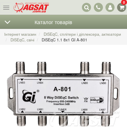
0
Наші
Меню
контакти
Каталог товарів
Інтернет магазин
DiSEqC, сплітери і діплексера, актюатори
DiSEqC, свічі
DiSEqC 1.1 8x1 GI A-801