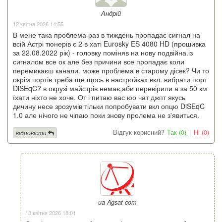
Андрій
12 квітня 2026 14:55
В мене така проблема раз в тиждень пропадає сигнал на
всій Астрі тюнерів є 2 в хаті Eurosky ES 4080 HD (прошивка
за 22.08.2022 рік) - головку поміняв на нову подвійна.із
сигналом все ок але без причини все пропадає коли
перемикаєш канали. може проблема в старому дісек? Чи то
окрім портів треба ще щось в настройках вкл. вибрати порт
DiSEqC? в окрузі майстрів немає,аби перевірили а за 50 км
їхати ніхто не хоче. От і питаю вас юо чат джпт якусь
дичину несе зрозумів тільки попробувати вкл опцю DiSEqC
1.0 але нічого не чіпаю поки знову пролема не з'явиться.
Відгук корисний?
Так (0)
|
Ні (0)
відповісти
ua Agsat com
13 квітня 2026 18:01