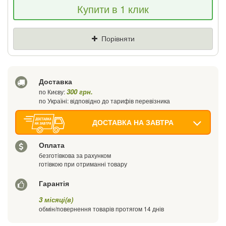
Купити в 1 клик
знизимо ціну і подаруємо % від різниці
Ціна
Де знайшли (Url посилання)
Порівняти
Ваш телефон
Доставка
300 грн.
по Києву:
по Україні: відповідно до тарифів перевізника
ДОСТАВКА НА ЗАВТРА
Оплата
безготівкова за рахунком
готівкою при отриманні товару
Гарантія
3 місяці(в)
обмін/повернення товарів протягом 14 днів