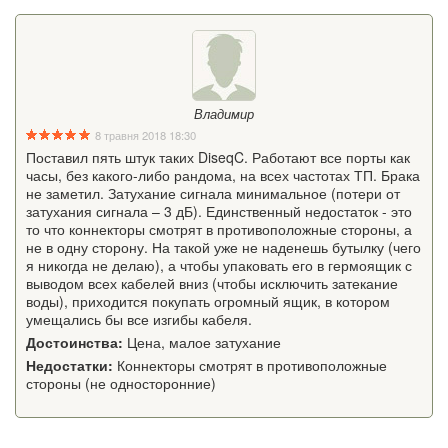
Владимир
8 травня 2018 18:30
Поставил пять штук таких DiseqC. Работают все порты как
часы, без какого-либо рандома, на всех частотах ТП. Брака
не заметил. Затухание сигнала минимальное (потери от
затухания сигнала – 3 дБ). Единственный недостаток - это
то что коннекторы смотрят в противоположные стороны, а
не в одну сторону. На такой уже не наденешь бутылку (чего
я никогда не делаю), а чтобы упаковать его в гермоящик с
выводом всех кабелей вниз (чтобы исключить затекание
воды), приходится покупать огромный ящик, в котором
умещались бы все изгибы кабеля.
Достоинства:
Цена, малое затухание
Недостатки:
Коннекторы смотрят в противоположные
стороны (не односторонние)