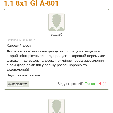
1.1 8x1 GI A-801
віталій
22 червень 2026 19:14
Хароший дісек
Достоинства:
поставив цей дісек то працює краще чим
старий orton рівень сигналу пропускає хароший перемикає
швидко. я до вушок на дісеку прикріпив провід заземлення
а сам дісер помістив у велику розпай коробку то
задоволений!
Недостатки:
не має
Відгук корисний?
Так (0)
|
Ні (0)
відповісти