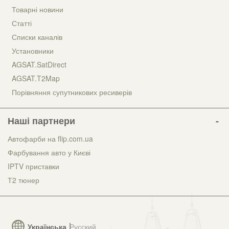
Товарні новини
Статті
Списки каналів
Установники
AGSAT.SatDirect
AGSAT.T2Map
Порівняння супутникових ресиверів
Наші партнери
Автофарби на flip.com.ua
Фарбування авто у Києві
IPTV приставки
Т2 тюнер
Українська
Русский