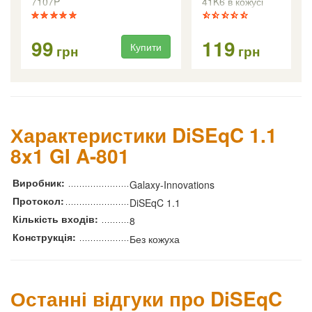
7107P
41K6 в кожусі
99
119
Купити
Ку
грн
грн
Характеристики DiSEqC 1.1
8x1 GI A-801
Виробник:
Galaxy-Innovations
Протокол:
DiSEqC 1.1
Кількість входів:
8
Конструкція:
Без кожуха
Останні відгуки про DiSEqC