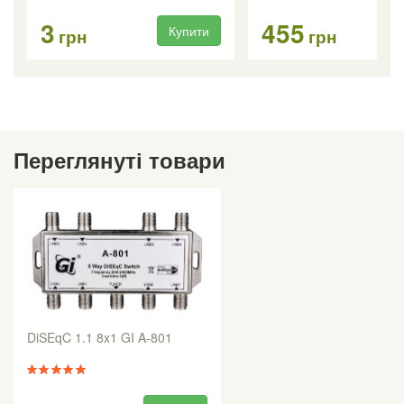
3
455
Купити
Ку
грн
грн
Переглянуті товари
DiSEqC 1.1 8x1 GI A-801