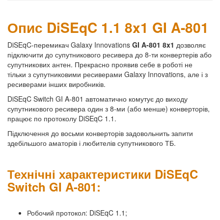
Опис DiSEqC 1.1 8x1 GI A-801
DiSEqC-перемикач Galaxy Innovations
GI A-801 8x1
дозволяє
підключити до супутникового ресивера до 8-ти конвертерів або
супутникових антен. Прекрасно проявив себе в роботі не
тільки з супутниковими ресиверами Galaxy Innovations, але і з
ресиверами інших виробників.
DiSEqC Switch GI A-801 автоматично комутує до виходу
супутникового ресивера один з 8-ми (або менше) конверторів,
працює по протоколу DiSEqC 1.1.
Підключення до восьми конверторів задовольнить запити
здебільшого аматорів і любителів супутникового ТБ.
Технічні характеристики DiSEqC
Switch GI A-801:
Робочий протокол: DiSEqC 1.1;