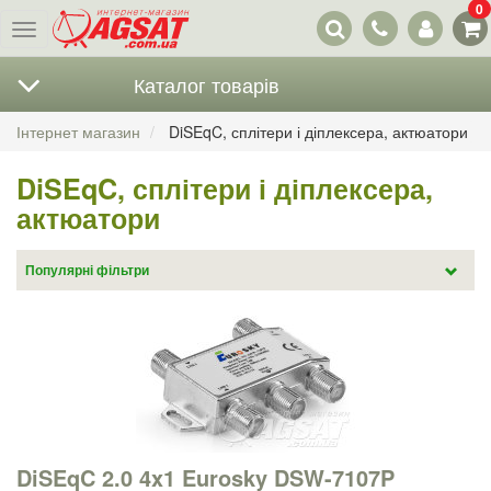
0
Наші
Меню
контакти
Каталог товарів
Інтернет магазин
DiSEqC, сплітери і діплексера, актюатори
DiSEqC, сплітери і діплексера,
актюатори
Популярні фільтри
DiSEqC, свічі (68)
Актуатори, позиціонери (13)
Мотопідвіс (5)
Мультисвітчі (70)
Спліттер, діплексер (34)
Підсилювач ПЧ (7)
DiSEqC 2.0 4x1 Eurosky DSW-7107P