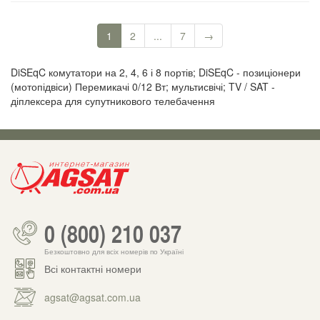
1
2
...
7
→
DiSEqC комутатори на 2, 4, 6 і 8 портів; DiSEqC - позиціонери
(мотопідвіси) Перемикачі 0/12 Вт; мультисвічі; TV / SAT -
діплексера для супутникового телебачення
0 (800) 210 037
Безкоштовно для всіх номерів по Україні
Всі контактні номери
agsat@agsat.com.ua