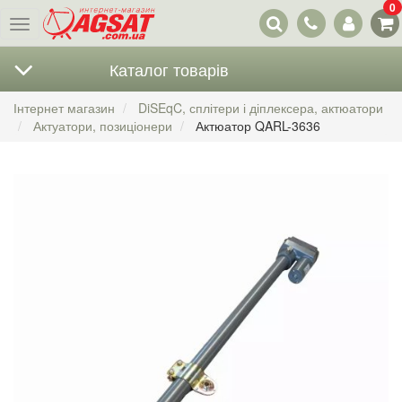
0
Наші
Меню
контакти
Каталог товарів
Інтернет магазин
DiSEqC, сплітери і діплексера, актюатори
Актуатори, позиціонери
Актюатор QARL-3636