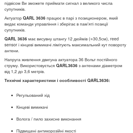
підвісом Ви зможете приймати сигнал з великого числа
супутників.
Актуатор
QARL
3636
працює в парі з позиционером, який
видає команди управління і зберігає в пам'яті позиції
супутників.
QARL
3636
має висувну штангу 12 дюймів (≈30,5см), reed
sensor і кінцеві вимикачі лімітують максимальний кут повороту
антени.
Напруга живлення двигуна актуатора 36 Вольт постійного
струму. Використовується
QARL3636
з антенами діаметром
від 1,2 до 3,6 метрів.
Технічні характеристики і особливості
QARL3636:
Регульований хід
Кінцеві вимикачі
Волога / пило захисне виконання
Підвищені антикорозійні якості