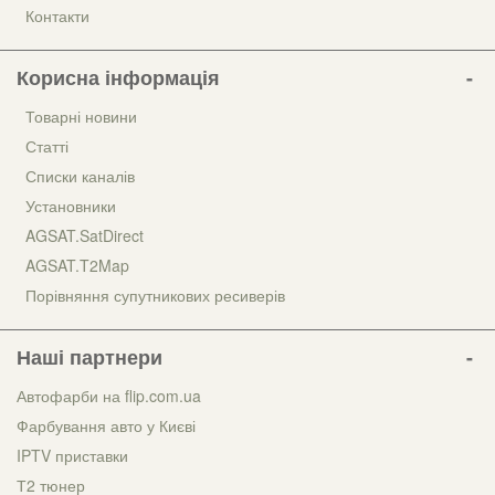
Контакти
Корисна інформація
Товарні новини
Статті
Списки каналів
Установники
AGSAT.SatDirect
AGSAT.T2Map
Порівняння супутникових ресиверів
Наші партнери
Автофарби на flip.com.ua
Фарбування авто у Києві
IPTV приставки
Т2 тюнер