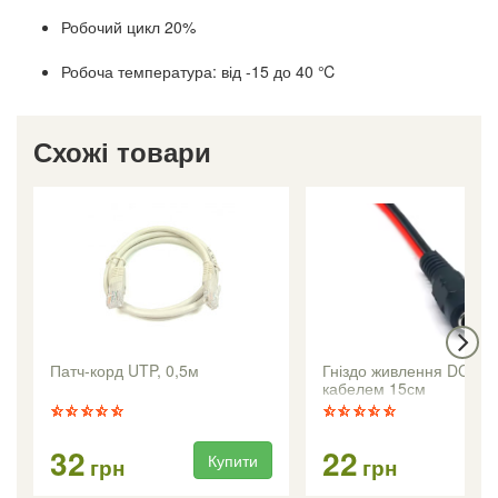
Робочий цикл 20%
Робоча температура: від -15 до 40 ℃
Схожі товари
Патч-корд UTP, 0,5м
Гніздо живлення DC 2.1
кабелем 15см
32
22
Купити
Ку
грн
грн