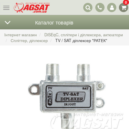
0
Наші
Меню
контакти
Каталог товарів
Інтернет магазин
DiSEqC, сплітери і діплексера, актюатори
Спліттер, діплексер
TV / SAT діплексер "РАТЕК"