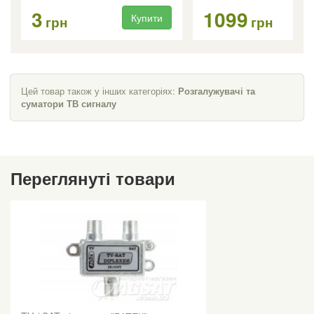
3
1099
Купити
Ку
грн
грн
Цей товар також у інших категоріях:
Розгалужувачі та
суматори ТВ сигналу
Переглянуті товари