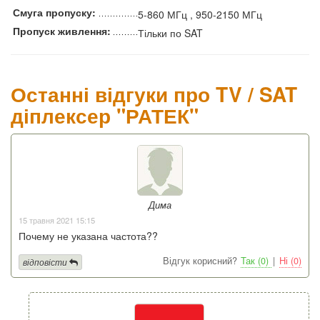
Смуга пропуску:
5-860 МГц , 950-2150 МГц
Пропуск живлення:
Тільки по SAT
Останні відгуки про TV / SAT
діплексер "РАТЕК"
Дима
15 травня 2021 15:15
Почему не указана частота??
Відгук корисний?
Так (0)
|
Ні (0)
відповісти