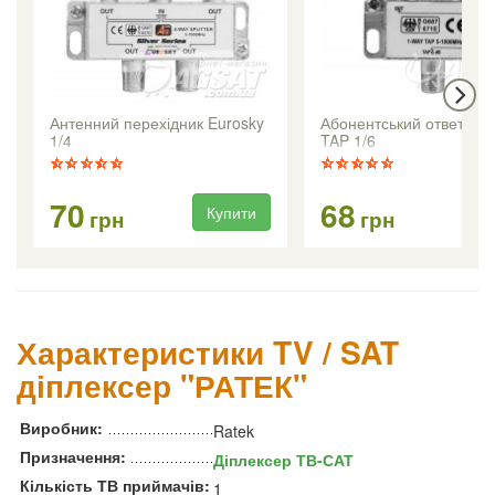
Антенний перехідник Eurosky
Абонентський ответвит
1/4
TAP 1/6
70
68
Купити
Ку
грн
грн
Характеристики TV / SAT
діплексер "РАТЕК"
Виробник:
Ratek
Призначення:
Діплексер ТВ-САТ
Кількість ТВ приймачів:
1