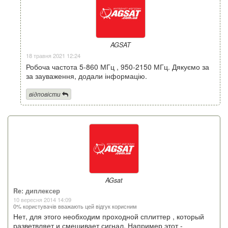
AGSAT
18 травня 2021 12:24
Робоча частота 5-860 МГц , 950-2150 МГц. Дякуємо за
за зауваження, додали інформацію.
відповісти
AGsat
Re: диплексер
10 вересня 2014 14:09
0% користувачів вважають цей відгук корисним
Нет, для этого необходим проходной сплиттер , который
разветвляет и смешивает сигнал. Например этот -