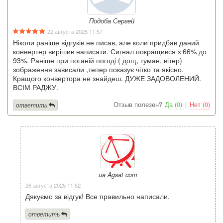
Подоба Сергей
22 августа 2025 11:57
Ніколи раніше відгуків не писав, але коли придбав даний
конвертер вирішив написати. Сигнал покращився з 66% до
93%. Раніше при поганій погоді ( дощ, туман, вітер)
зображення зависали ,тепер показує чітко та якісно.
Кращого конвертора не знайдеш. ДУЖЕ ЗАДОВОЛЕНИЙ.
ВСІМ РАДЖУ.
Отзыв полезен?
Да (0)
|
Нет (0)
ответить
ua Agsat com
26 августа 2025 11:52
Дякуємо за відгук! Все правильно написали.
ответить