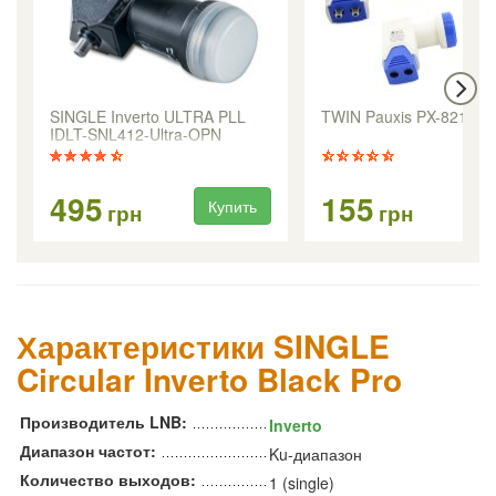
SINGLE Inverto ULTRA PLL
TWIN Pauxis PX-8219
IDLT-SNL412-Ultra-OPN
495
155
Купить
Ку
грн
грн
Характеристики SINGLE
Circular Inverto Black Pro
Производитель LNB:
Inverto
Диапазон частот:
Ku-диапазон
Количество выходов:
1 (single)