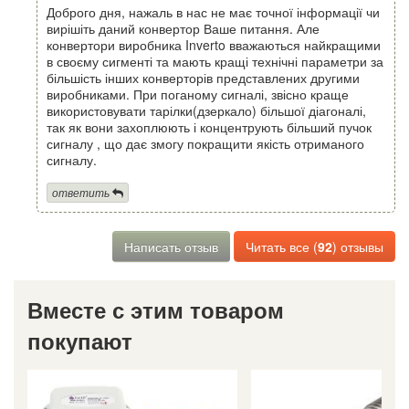
Доброго дня, нажаль в нас не має точної інформації чи
вирішіть даний конвертор Ваше питання. Але
конвертори виробника Inverto вважаються найкращими
в своєму сигменті та мають кращі технічні параметри за
більшість інших конверторів представлених другими
виробниками. При поганому сигналі, звісно краще
використовувати тарілки(дзеркало) більшої діагоналі,
так як вони захоплюють і концентрують більший пучок
сигналу , що дає змогу покращити якість отриманого
сигналу.
ответить
Написать отзыв
Читать все (
92
) отзывы
Вместе с этим товаром
покупают