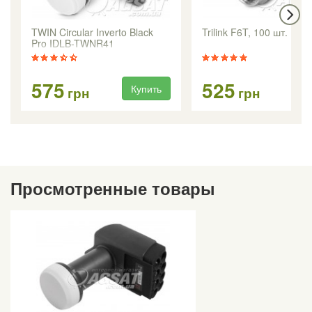
TWIN Circular Inverto Black
Trilink F6T, 100 шт.
Pro IDLB-TWNR41
575
525
Купить
Ку
грн
грн
Просмотренные товары