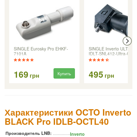
SINGLE Eurosky Pro EHKF-
SINGLE Inverto ULTRA 
7101A
IDLT-SNL412-Ultra-OPN
169
495
Купить
Ку
грн
грн
Характеристики OCTO Inverto
BLACK Pro IDLB-OCTL40
Производитель LNB:
Inverto