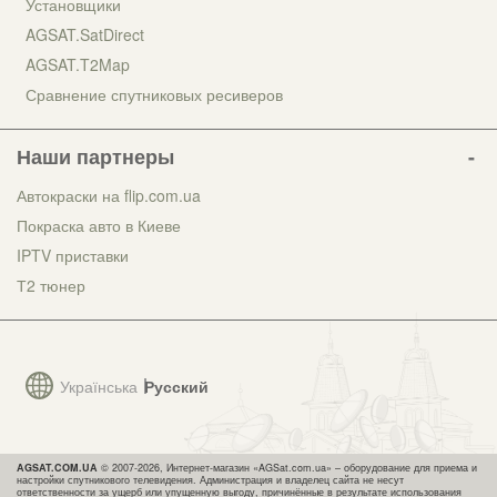
Установщики
AGSAT.SatDirect
AGSAT.T2Map
Сравнение спутниковых ресиверов
Наши партнеры
Автокраски на flip.com.ua
Покраска авто в Киеве
IPTV приставки
Т2 тюнер
Українська
Русский
AGSAT.COM.UA
© 2007-2026, Интернет-магазин «AGSat.com.ua» – оборудование для приема и
настройки спутникового телевидения. Администрация и владелец сайта не несут
ответственности за ущерб или упущенную выгоду, причинённые в результате использования