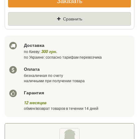
Заказать
Если Вы найдете товар дешевле - мы
снизим цену и подарим % от разницы
Сравнить
Цена
Где нашли (Url ссылка)
Доставка
Ваш телефон
300 грн.
по Киеву:
по Украине: согласно тарифам перевозчика
Оплата
безналичная по счету
наличными при получении товара
Гарантия
12 месяцев
обмен/возврат товаров в течении 14 дней