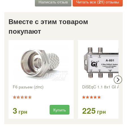
Написать отзыв
Читать все (
21
) отзывы
Вместе с этим товаром
покупают
F6 разъем (zinc)
DiSEqC 1.1 8x1 GI A-80
3
225
Купить
Ку
грн
грн