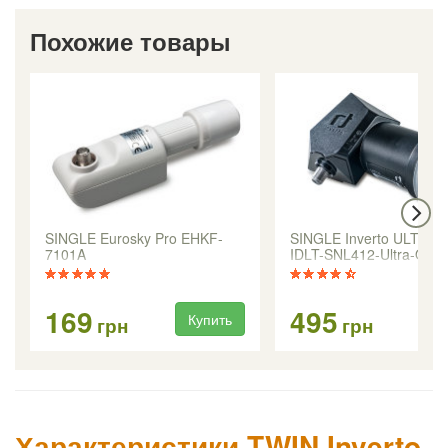
Похожие товары
SINGLE Eurosky Pro EHKF-
SINGLE Inverto ULTRA 
7101A
IDLT-SNL412-Ultra-OPN
169
495
Купить
Ку
грн
грн
Характеристики TWIN Inverto