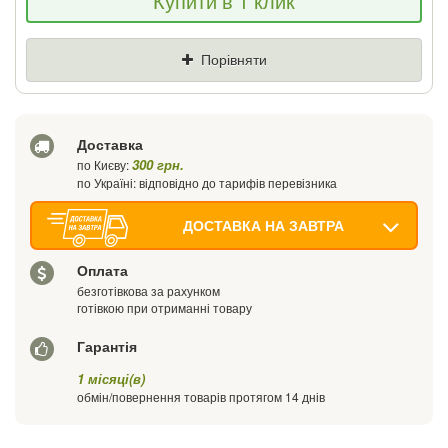
Купити в 1 клик
знизимо ціну і подаруємо % від різниці
Ціна
Де знайшли (Url посилання)
Порівняти
Ваш телефон
Доставка
300 грн.
по Києву:
по Україні: відповідно до тарифів перевізника
ДОСТАВКА НА ЗАВТРА
Оплата
безготівкова за рахунком
готівкою при отриманні товару
Гарантія
1 місяці(в)
обмін/повернення товарів протягом 14 днів