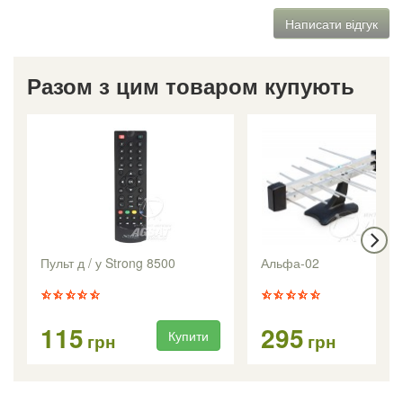
Написати відгук
Разом з цим товаром купують
Пульт д / у Strong 8500
Альфа-02
115
295
Купити
Ку
грн
грн