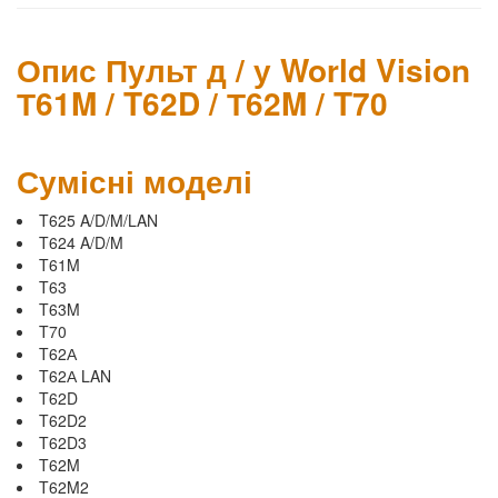
Опис Пульт д / у World Vision
Т61M / T62D / Т62M / T70
Сумісні моделі
T625 A/D/M/LAN
T624 A/D/M
T61M
T63
T63M
T70
T62А
T62А LAN
T62D
T62D2
T62D3
T62M
T62M2