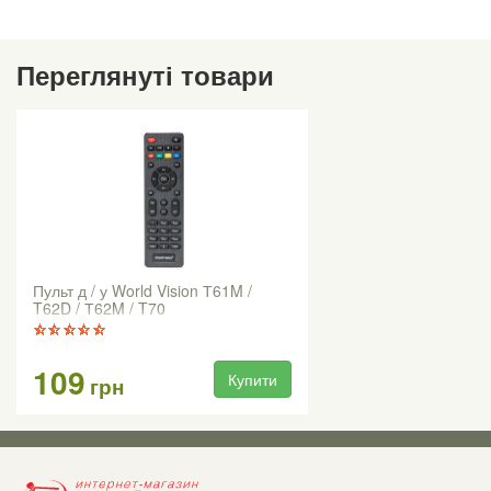
Переглянуті товари
Пульт д / у World Vision Т61M /
T62D / Т62M / T70
109
Купити
грн