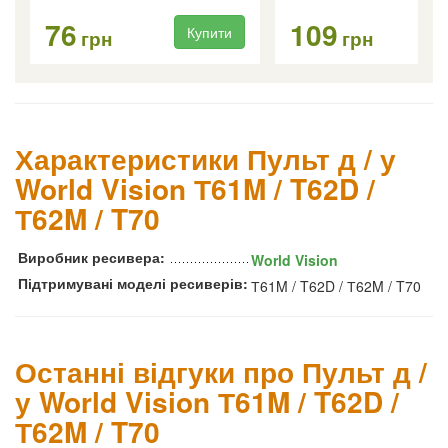
76
109
Купити
Ку
грн
грн
Характеристики Пульт д / у
World Vision Т61M / T62D /
Т62M / T70
Виробник ресивера:
World Vision
Підтримувані моделі ресиверів:
Т61M / T62D / Т62M / T70
Останні відгуки про Пульт д /
у World Vision Т61M / T62D /
Т62M / T70