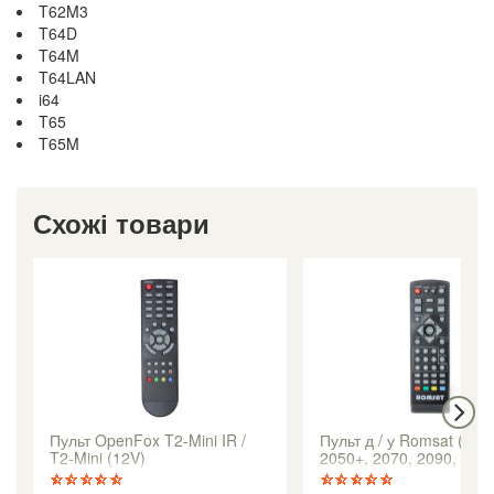
T62M3
T64D
T64M
T64LAN
i64
T65
T65M
Схожі товари
Пульт OpenFox T2-Mini IR /
Пульт д / у Romsat (TR 
T2-Mini (12V)
2050+, 2070, 2090, T2 m
2018)