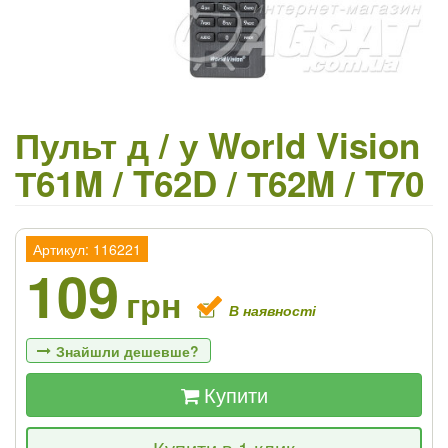
Пульт д / у World Vision
Т61M / T62D / Т62M / T70
Артикул: 116221
109
грн
В наявності
Знайшли дешевше?
Купити
Якщо Ви знайдете товар дешевше - ми