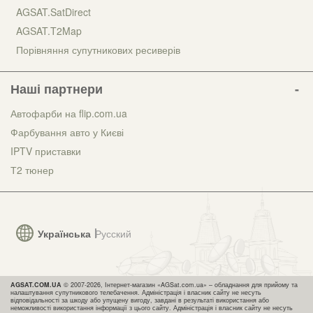
AGSAT.SatDirect
AGSAT.T2Map
Порівняння супутникових ресиверів
Наші партнери
Автофарби на flip.com.ua
Фарбування авто у Києві
IPTV приставки
Т2 тюнер
Українська
Русский
AGSAT.COM.UA
© 2007-2026, Інтернет-магазин «AGSat.com.ua» – обладнання для прийому та
налаштування супутникового телебачення. Адміністрація і власник сайту не несуть
відповідальності за шкоду або упущену вигоду, завдані в результаті використання або
неможливості використання інформації з цього сайту. Адміністрація і власник сайту не несуть