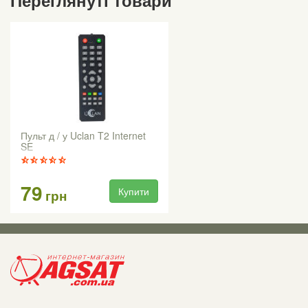
Пульт д / у Uclan T2 Internet
SE
79
Купити
грн