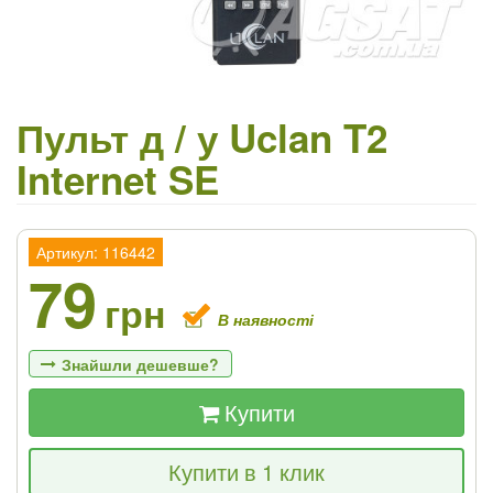
Пульт д / у Uclan T2
Internet SE
Артикул: 116442
79
грн
В наявності
Знайшли дешевше?
Купити
Якщо Ви знайдете товар дешевше - ми
Купити в 1 клик
знизимо ціну і подаруємо % від різниці