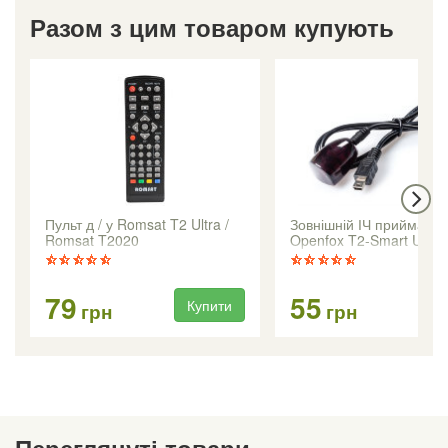
Разом з цим товаром купують
Пульт д / у Romsat T2 Ultra /
Зовнішній ІЧ приймач д
Romsat T2020
Openfox T2-Smart Unive
79
55
Купити
Ку
грн
грн
Переглянуті товари