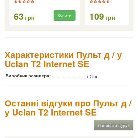
63
109
Купити
Ку
грн
грн
Характеристики Пульт д / у
Uclan T2 Internet SE
Виробник ресивера:
uClan
Останні відгуки про Пульт д /
у Uclan T2 Internet SE
Написати відгук