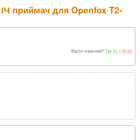
 ІЧ приймач для Openfox T2-
Відгук корисний?
Так (0)
|
Ні (0)