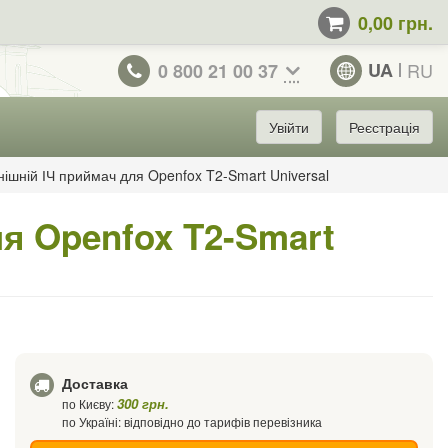
0,00 грн.
UA
RU
0 800 21 00 37
Увійти
Реєстрація
нішній ІЧ приймач для Openfox T2-Smart Universal
я Openfox T2-Smart
Доставка
300 грн.
по Києву:
по Україні: відповідно до тарифів перевізника