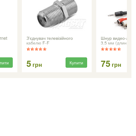
rnet
З'єднувач телевізійного
Шнур видео-аудио
кабелю F-F
3,5 мм (длинный,
RCA, 1,0м
5
75
пити
Купити
грн
грн