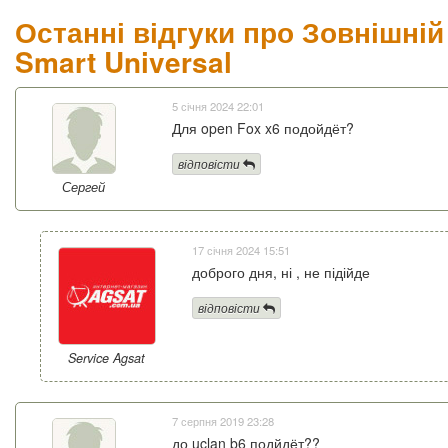
Останні відгуки про Зовнішній
Smart Universal
5 січня 2024 22:01
Для open Fox x6 подойдёт?
відповісти
Сергей
17 січня 2024 15:51
доброго дня, ні , не підійде
відповісти
Service Agsat
7 серпня 2019 23:28
до uclan b6 подйдёт??