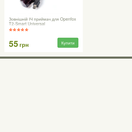
Зовнішній ІЧ приймач для Openfox
T2-Smart Universal
55
Купити
грн
Виставкові 
Київ, Правий бе
0 (800) 210 037
М «Почайна» (Пе
пр-т Степана Бан
Безкоштовно для всіх номерів по Україні
Всі контактні номери
agsat@agsat.com.ua