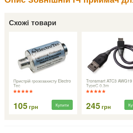
Схожі товари
Пристрій грозозахисту Electro
Tronsmart ATC3 AWG19
Tec
TypeC 0.3m
105
245
Купити
Ку
грн
грн