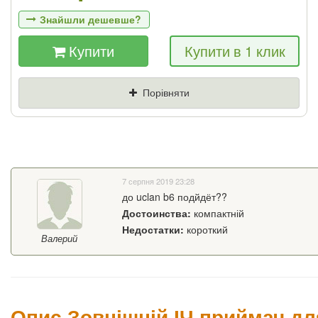
Знайшли дешевше?
Купити
Купити в 1 клик
Якщо Ви знайдете товар дешевше - ми
знизимо ціну і подаруємо % від різниці
Порівняти
Ціна
Де знайшли (Url
посилання)
Ваш телефон
7 серпня 2019 23:28
до uclan b6 подйдёт??
Достоинства:
компактній
Недостатки:
короткий
Валерий
Опис Зовнішній ІЧ приймач для