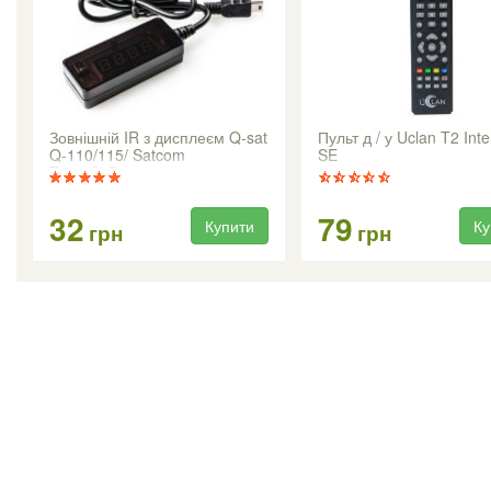
Зовнішній IR з дисплеєм Q-sat
Пульт д / у Uclan T2 Inte
Q-110/115/ Satcom
SE
T503/S2Box
32
79
Купити
Ку
грн
грн