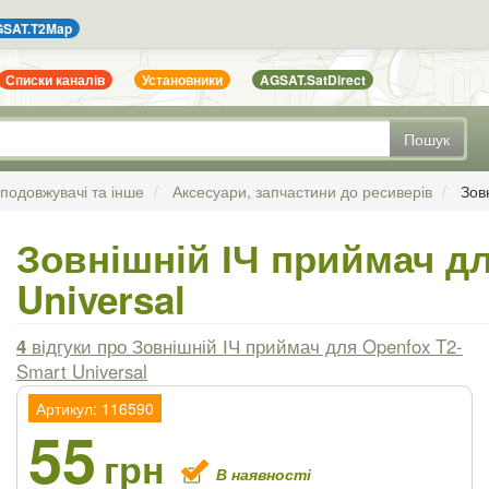
SAT.T2Map
Списки каналів
Установники
AGSAT.SatDirect
Пошук
 подовжувачі та інше
Аксесуари, запчастини до ресиверів
Зов
Зовнішній ІЧ приймач дл
Universal
4
відгуки
про Зовнішній ІЧ приймач для Openfox T2-
Smart Universal
Артикул: 116590
55
грн
В наявності