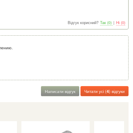
Відгук корисний?
Так (0)
|
Ні (0)
лению.
Написати відгук
Читати усі (
4
) відгуки