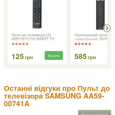
Пульт до телевізора LG
Оригінальний пульт KIV
AKB73975729 SMART TV
з мікрофоном, Netflix, 
125
585
Купити
Ку
грн
грн
Останні відгуки про Пульт до
телевізора SAMSUNG AA59-
00741A
Написати відгук