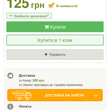
125
грн
В наявності
Знайшли дешевше?
Купити
Якщо Ви знайдете товар дешевше - ми
Купити в 1 клик
знизимо ціну і подаруємо % від різниці
Ціна
Де знайшли (Url посилання)
Порівняти
Ваш телефон
Доставка
300 грн.
по Києву:
по Україні: відповідно до тарифів перевізника
ДОСТАВКА НА ЗАВТРА
Оплата