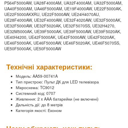
PS64F5000AW, UA28F4000AM, UA32F4000AM, UA32F5000AM,
UA40F5000AM, UA46F5000AM, UE19F4000AW, UE22F5000AK,
UE22F5000AKXRU, UE22F5000AW, UE24H4070AU,
UE28F4000AW, UE32F4000AW, UE32F4020AW, UE32F5000AK,
UE32F5000AW, UE32F5020AK, UE32F5070SS, UE32H4270,
UE32M5000AK, UE39F5000AK, UE39F5000AW, UE39F5020AK,
UE40H4200, UE42F5000AK, UE42F5000AW, UE42F5020AK,
UE46F5000AK, UE46F5000AW, UE46F5020AK, UE46F5070SS,
UE50F5000AK, UE50F5000AW
Технічні характеристики:
Модель: AA59-00741A
Тип пристрою: Пульт ДК для LED телевізора
Мікросхема: TC9012
Системний код: 0707
Живлення: 2 x AAA батарейки (не включені)
Дальність дії: до 8 метрів
Категорія якості: Економ