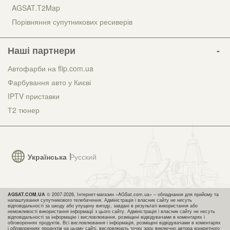
AGSAT.T2Map
Порівняння супутникових ресиверів
Наші партнери
Автофарби на flip.com.ua
Фарбування авто у Києві
IPTV приставки
Т2 тюнер
Українська
Русский
AGSAT.COM.UA
© 2007-2026, Інтернет-магазин «AGSat.com.ua» – обладнання для прийому та
налаштування супутникового телебачення. Адміністрація і власник сайту не несуть
відповідальності за шкоду або упущену вигоду, завдані в результаті використання або
неможливості використання інформації з цього сайту. Адміністрація і власник сайту не несуть
відповідальності за інформацію і висловлювання, розміщені відвідувачами в коментарях і
обговореннях продуктів. Всі висловлювання і інформація, розміщені відвідувачами в коментарях
і обговореннях продуктів на цьому сайті, висловлюють точку зору виключно автора конкретного