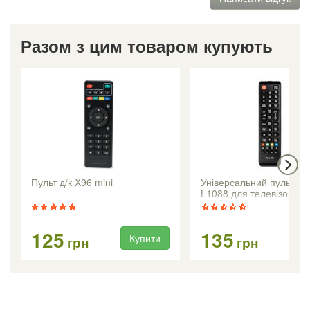
Разом з цим товаром купують
Пульт д/к X96 mini
Універсальний пульт R
L1088 для телевізорів
SAMSUNG
125
135
Купити
Ку
грн
грн