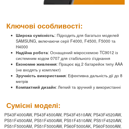
Ключові особливості:
Широка сумісність
: Підходить для багатьох моделей
SAMSUNG, включаючи серії F4000, F4500, F5000 та
H4000
Надійна робота
: Оснащений мікросхемою TC9012 із
системним кодом 0707 для стабільного з'єднання
Економне живлення
: Працює від 2 батарейок типу AAA
(не входять у комплект)
Зручність використання
: Ефективна дальність дії до 8
метрів
Компактний дизайн
: Легкий та зручний у використанні
Сумісні моделі:
PS43F4000AW, PS43F4500AW, PS43F4510AW, PS43F4520AW,
PS51F4500AM, PS51F4500AW, PS51F4510AW, PS51F4520AW,
PS51F5000AM, PS51F5000AW, PS60F5000AK, PS60F5000AW,