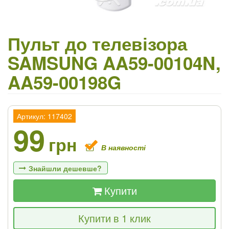
Пульт до телевізора
SAMSUNG AA59-00104N,
AA59-00198G
Артикул: 117402
99
грн
В наявності
Знайшли дешевше?
Купити
Якщо Ви знайдете товар дешевше - ми
Купити в 1 клик
знизимо ціну і подаруємо % від різниці