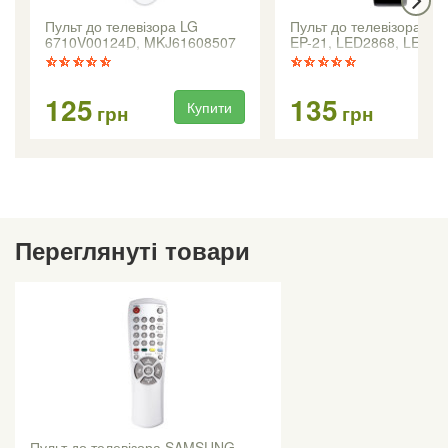
Пульт до телевізора LG
Пульт до телевізора BR
6710V00124D, MKJ61608507
EP-21, LED2868, LED-2
125
135
Купити
Ку
грн
грн
Переглянуті товари
Пульт до телевізора SAMSUNG