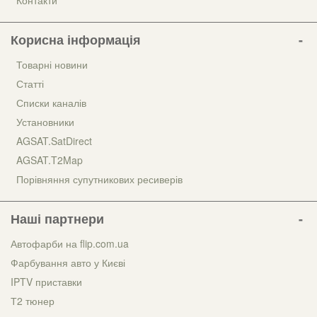
Корисна інформація
Товарні новини
Статті
Списки каналів
Установники
AGSAT.SatDirect
AGSAT.T2Map
Порівняння супутникових ресиверів
Наші партнери
Автофарби на flip.com.ua
Фарбування авто у Києві
IPTV приставки
Т2 тюнер