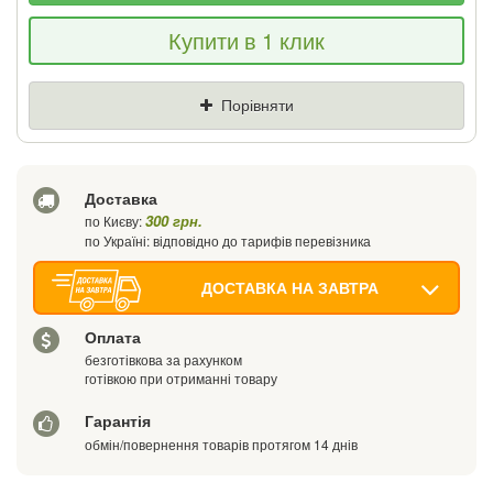
Якщо Ви знайдете товар дешевше - ми
Купити в 1 клик
знизимо ціну і подаруємо % від різниці
Ціна
Де знайшли (Url посилання)
Порівняти
Ваш телефон
Доставка
300 грн.
по Києву:
по Україні: відповідно до тарифів перевізника
ДОСТАВКА НА ЗАВТРА
Оплата
безготівкова за рахунком
готівкою при отриманні товару
Гарантія
обмін/повернення товарів протягом 14 днів