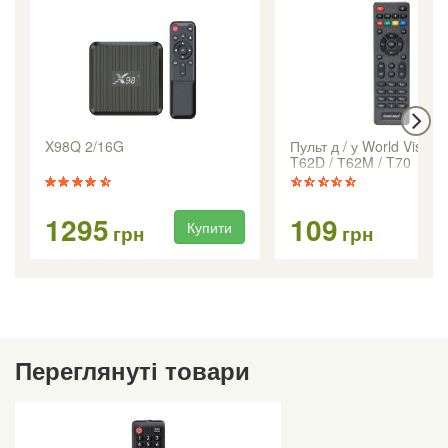
X98Q 2/16G
Пульт д / у World Vision
T62D / Т62M / T70
1295
109
Купити
Ку
грн
грн
Переглянуті товари