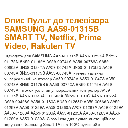
Опис Пульт до телевізора
SAMSUNG AA59-01315B
SMART TV, Netflix, Prime
Video, Rakuten TV
Підходить для SAMSUNG AA59-01315B AA59-00594A BN59-
01175N BN59-01199F AA59-00741A AA59-00786A AA59-
00602A BN59-01247A AA59-00743A BN59-01175B 5 AA59-
00743A BN59-01175B AA59-00743A Інтелектуальний
універсальний контролер AA59-00743A AA59-01247A AA59-
00743A BN59-01175B 5 AA59-00743A BN59-01175B AA59-
00743A Інтелектуальний універсальний контролер AA59-
01175B AA59-00743A... 00603A BN59-01199G AA59-00622A
AA59-00496A AA59-01180A BN59-01268D AA59-00666A AA59-
01289A AA59-01289A AA59-01289A AA59-01289A AA59-01289A
AA59-01289A AA59-01289A AA59-01289A AA59-01289A AA59-
01289A AA59-01289A. Є заміною для пульта дистанційного
керування Samsung Smart TV і на 100% сумісний з