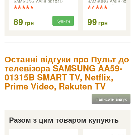
SAMSUNG AA59-00104D
SAMSUNG AA59-00104
AA59-00198G
89
99
Купити
Ку
грн
грн
Останні відгуки про Пульт до
телевізора SAMSUNG AA59-
01315B SMART TV, Netflix,
Prime Video, Rakuten TV
Написати відгук
Разом з цим товаром купують