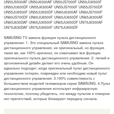
UN50J5500AF UN50J6300AF UN50JS7000F UN50JU6500F
UN50JU650DF UN55J6300AF UN55JS7000F UN55JS700DF
UN55JU6500F UN55JU650DF UN60J6300AF UN60JS7000F
UN60JS700DF UN60JU6500F UN60JU650DF UN65J6300AF
UN65J630DAF UN65JU6500F UN65JU650DF UN75J6300AF
UN75J630DAF UN75JU6500F UN75JU650DF
SAMUSNG TV замена функции пульта дистанционного
управления: 1. Это специальный SAMUSNG замена пульта
дистанционного управления, не оригинальный, но функция
такая же, как 100% оригинал, он охватывает все функции
оригинального пульта дистанционного управления. 2. легкий и
эргономичный дизайн делает его очень удобным. Он
идеально подходит, когда оригинальный пульт дистанционного
управления потерян, поврежден или необходим новый пульт
дистанционного управления. 3.100% совместимость с
большинством моделей телевизоров серии SAMSUNG. 4.Пульт
дистанционного управления использует инфракрасную
технологию, поэтому убедитесь, что между пультом и плеером
нет препятствий, которые блокируют передачу сигнала.