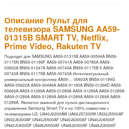
Описание Пульт для
телевизора SAMSUNG AA59-
01315B SMART TV, Netflix,
Prime Video, Rakuten TV
Подходит для SAMSUNG AA59-01315B AA59-00594A BN59-
01175N BN59-01199F AA59-00741A AA59-00786A AA59-
00602A BN59-01247A AA59-00743A BN59-01175B 5 AA59-
00743A BN59-01175B AA59-00743A Интеллектуальный
универсальный контроллер AA59-... 00603A BN59-01199G
AA59-00622A AA59-00496A AA59-01180A BN59-01268D AA59-
00666A AA59-01289A AA59-01289A AA59-01289A AA59-01289A
AA59-01289A AA59-01289A AA59-01289A AA59-01289A AA59-
01289A. Является заменой для пульта дистанционного
управления Samsung Smart TV и на 100% совместим с
телевизорами LG: UA40J6200AW UA60JS7200W UN32J5500AF
UN32J6300AF UN40J5500AF UN40J6300AF UN40JU6500F
UN40JU650DF UN48J5500AF UN48J6300AF UN48JU6500F