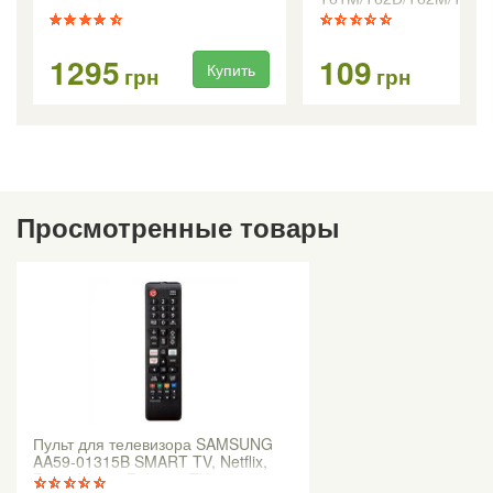
1295
109
Купить
Ку
грн
грн
Просмотренные товары
Пульт для телевизора SAMSUNG
AA59-01315B SMART TV, Netflix,
Prime Video, Rakuten TV