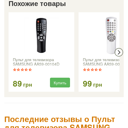
Похожие товары
Пульт для телевизора
Пульт для телевизора
SAMSUNG AA59-00104D
SAMSUNG AA59-00104
AA59-00198G
89
99
Купить
Ку
грн
грн
Последние отзывы о Пульт
для телевизора SAMSUNG