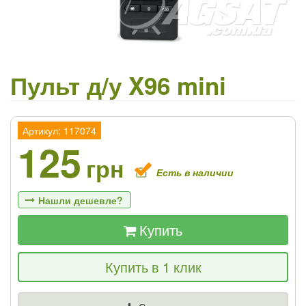
Пульт д/у X96 mini
Артикул: 117074
125
грн
Есть в наличии
Нашли дешевле?
Купить
Если Вы найдете товар дешевле - мы
Купить в 1 клик
снизим цену и подарим % от разницы
Цена
Где нашли (Url ссылка)