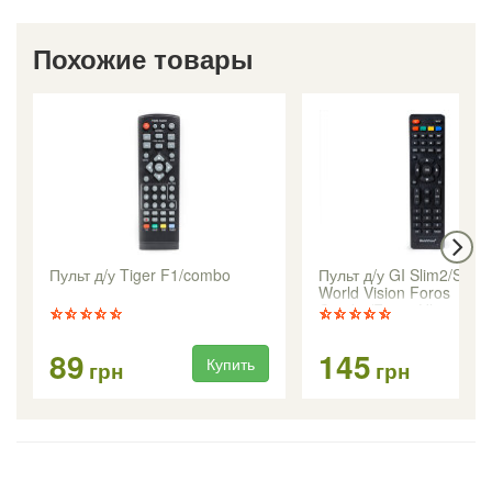
Похожие товары
Пульт д/у Tiger F1/combo
Пульт д/у GI Slim2/Slim2
World Vision Foros
Combo/Foros Ultra
89
145
Купить
Ку
грн
грн