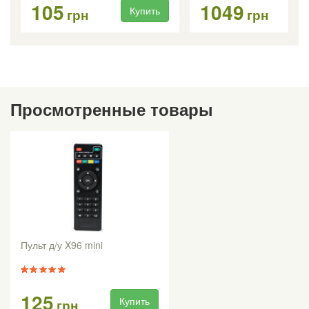
105
1049
Купить
Ку
грн
грн
Просмотренные товары
Пульт д/у X96 mini
125
Купить
грн