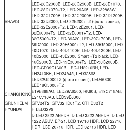
LED-28C2000B, LED-28C2500B, LED-28D1070,
LED-28D1070+T2, LED-29A65, LED-32888W,
LED-32C1700B, LED-32C2000B, LED-32D1200B,
BRAVIS
LED-32D2000, LED-32E200+T2 (фото в описі),
LED-32E2000+T2, LED-32E2001, LED-
32E6000+T2, LED-32E6001+T2, LED-
32G5000+T2, LED-39A20, LED-39C1700B, LED-
39D2000, LED-39E6000+T2, LED-39G5000, LED-
40D1070, LED-40D1100B, LED-40D1200B, LED-
40D2000, LED-43E2000 Smart +T2 black, LED-
46C2000B, LED-49E3000+T2, LED-50C2000B,
LED-CD39C1600B, LED-LH2210BH, LED-
LH2410BH, LED24A45, LED32868,
LED32G5000T2 (фото в описі), LED46830,
LED48G5000+T2
E19B868AG, LED29A6500, RK60B, Е19С718АВ,
CHANGHONG
Е24С718АВ, LED39E6300
GRUNHELM
GTV24T2, GTV32HD01T2, GTHD32T2
HYUNDAI
H-LED32V9
D-LED 2822 ABHDR, D-LED 3222 ABHDR, D-LED
4222 ABUV, EP-21, LCD 19716 HDR, LCD 22716
HDR, LCD 26716 HDR, LCD 32716 HDR, LED