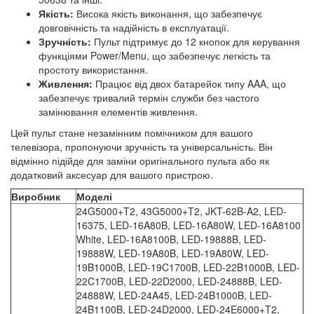
Якість:
Висока якість виконання, що забезпечує
довговічність та надійність в експлуатації.
Зручність:
Пульт підтримує до 12 кнопок для керування
функціями Power/Menu, що забезпечує легкість та
простоту використання.
Живлення:
Працює від двох батарейок типу AAA, що
забезпечує тривалий термін служби без частого
замінювання елементів живлення.
Цей пульт стане незамінним помічником для вашого
телевізора, пропонуючи зручність та універсальність. Він
відмінно підійде для заміни оригінального пульта або як
додатковий аксесуар для вашого пристрою.
Виробник
Моделі
24G5000+T2, 43G5000+T2, JKT-62B-A2, LED-
16375, LED-16A80B, LED-16A80W, LED-16A8100
White, LED-16A8100B, LED-19888B, LED-
19888W, LED-19A80B, LED-19A80W, LED-
19B1000B, LED-19C1700B, LED-22B1000B, LED-
22C1700B, LED-22D2000, LED-24888B, LED-
24888W, LED-24A45, LED-24B1000B, LED-
24B1100B, LED-24D2000, LED-24E6000+T2,