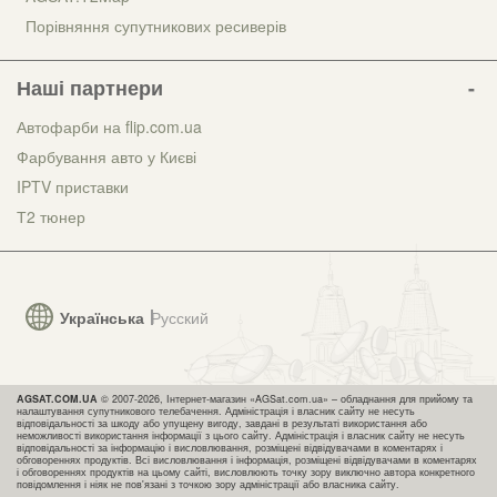
Порівняння супутникових ресиверів
Наші партнери
Автофарби на flip.com.ua
Фарбування авто у Києві
IPTV приставки
Т2 тюнер
Українська
Русский
AGSAT.COM.UA
© 2007-2026, Інтернет-магазин «AGSat.com.ua» – обладнання для прийому та
налаштування супутникового телебачення. Адміністрація і власник сайту не несуть
відповідальності за шкоду або упущену вигоду, завдані в результаті використання або
неможливості використання інформації з цього сайту. Адміністрація і власник сайту не несуть
відповідальності за інформацію і висловлювання, розміщені відвідувачами в коментарях і
обговореннях продуктів. Всі висловлювання і інформація, розміщені відвідувачами в коментарях
і обговореннях продуктів на цьому сайті, висловлюють точку зору виключно автора конкретного
повідомлення і ніяк не пов'язані з точкою зору адміністрації або власника сайту.