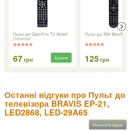
Пульт д/к OpenFox T2-Smart
Пульт д/к X96 Max/Max+
Universal
67
125
Купити
Ку
грн
грн
Останні відгуки про Пульт до
телевізора BRAVIS EP-21,
LED2868, LED-29A65
Написати відгук