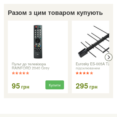
Разом з цим товаром купують
Пульт до телевізора
Eurosky ES-005A T2 з
RAINFORD 2040 Grey
підсилювачем
95
295
Купити
Ку
грн
грн