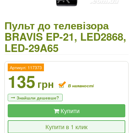
Пульт до телевізора
BRAVIS EP-21, LED2868,
LED-29A65
Артикул: 117373
135
грн
В наявності
Знайшли дешевше?
Купити
Якщо Ви знайдете товар дешевше - ми
Купити в 1 клик
знизимо ціну і подаруємо % від різниці