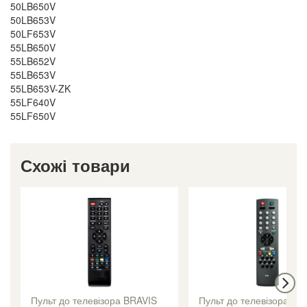
50LB650V
50LB653V
50LF653V
55LB650V
55LB652V
55LB653V
55LB653V-ZK
55LF640V
55LF650V
Схожі товари
Пульт до телевізора BRAVIS
Пульт до телевізора