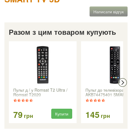
Написати відгук
Разом з цим товаром купують
Пульт д / у Romsat T2 Ultra /
Пульт до телевізора LG
Romsat T2020
AKB74475401 SMART T
короткий корпус
79
145
Купити
Ку
грн
грн