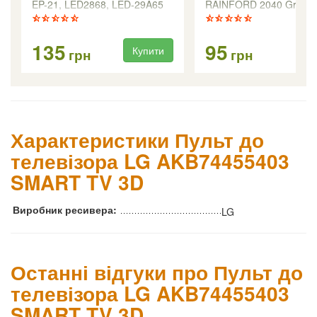
EP-21, LED2868, LED-29A65
RAINFORD 2040 Grey
135
95
Купити
Ку
грн
грн
Характеристики Пульт до
телевізора LG AKB74455403
SMART TV 3D
Виробник ресивера:
LG
Останні відгуки про Пульт до
телевізора LG AKB74455403
SMART TV 3D