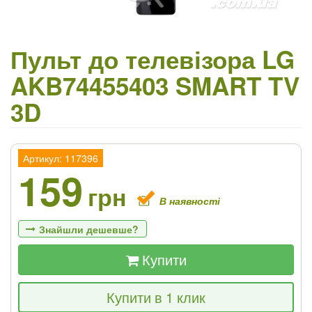
Пульт до телевізора LG
AKB74455403 SMART TV
3D
Артикул: 117396
159
грн
В наявності
Знайшли дешевше?
Купити
Якщо Ви знайдете товар дешевше - ми
Купити в 1 клик
знизимо ціну і подаруємо % від різниці