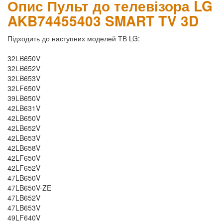
Опис Пульт до телевізора LG
AKB74455403 SMART TV 3D
Підходить до наступних моделей ТВ LG:
32LB650V
32LB652V
32LB653V
32LF650V
39LB650V
42LB631V
42LB650V
42LB652V
42LB653V
42LB658V
42LF650V
42LF652V
47LB650V
47LB650V-ZE
47LB652V
47LB653V
49LF640V