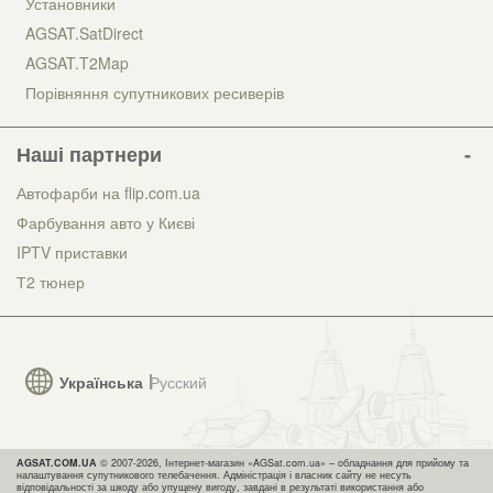
Установники
AGSAT.SatDirect
AGSAT.T2Map
Порівняння супутникових ресиверів
Наші партнери
Автофарби на flip.com.ua
Фарбування авто у Києві
IPTV приставки
Т2 тюнер
Українська
Русский
AGSAT.COM.UA
© 2007-2026, Інтернет-магазин «AGSat.com.ua» – обладнання для прийому та
налаштування супутникового телебачення. Адміністрація і власник сайту не несуть
відповідальності за шкоду або упущену вигоду, завдані в результаті використання або